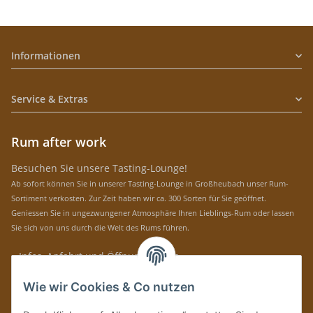
Informationen
Service & Extras
Rum after work
Besuchen Sie unsere Tasting-Lounge!
Ab sofort können Sie in unserer Tasting-Lounge in Großheubach unser Rum-
Sortiment verkosten. Zur Zeit haben wir ca. 300 Sorten für Sie geöffnet.
Geniessen Sie in ungezwungener Atmosphäre Ihren Lieblings-Rum oder lassen
Sie sich von uns durch die Welt des Rums führen.
» Infos, Anfahrt und Öffnungszeiten
Immer auf dem Laufenden mit unseren aktuellen Rum-News!
Wie wir Cookies & Co nutzen
Abonnieren