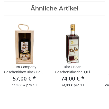
Ähnliche Artikel
Rum Company
Black Bean
Geschenkbox Black Bean
Geschenkflasche 1,0 l
0,5 l + Dosenkuchen
57,00 €
*
74,00 €
*
114,00 € pro 1 l
74,00 € pro 1 l
We