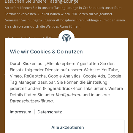
Besuchen Sie unsere Tasting-Lounge!
Ab sofort können Sie in unserer Tasting-Lounge in Großheubach unser Rum-
Sortiment verkosten. Zur Zeit haben wir ca. 300 Sorten für Sie geöffnet.
Geniessen Sie in ungezwungener Atmosphäre Ihren Lieblings-Rum oder lassen
Sie sich von uns durch die Welt des Rums führen.
» Infos, Anfahrt und Öffnungszeiten
Immer auf dem Laufenden mit unseren aktuellen Rum-News!
Wie wir Cookies & Co nutzen
Abonnieren
Durch Klicken auf „Alle akzeptieren“ gestatten Sie den
Bitte senden Sie mir entsprechend Ihrer
Datenschutzerklärung
regelmäßig und
Einsatz folgender Dienste auf unserer Website: YouTube,
jederzeit widerruflich Informationen zu Ihrem Produktsortiment per E-Mail zu.
Vimeo, ReCaptcha, Google Analytics, Google Ads, Google
Tag Manager, dash.bar. Sie können die Einstellung
Vertrag widerrufen
jederzeit ändern (Fingerabdruck-Icon links unten). Weitere
Details finden Sie unter
Konfigurieren
und in unserer
Datenschutzerklärung
.
Impressum
|
Datenschutz
Alle akzeptieren