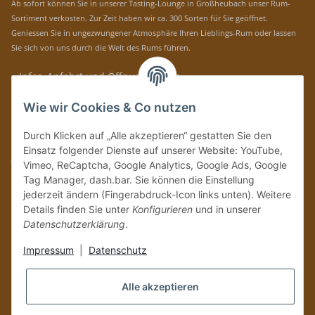
Ab sofort können Sie in unserer Tasting-Lounge in Großheubach unser Rum-
Sortiment verkosten. Zur Zeit haben wir ca. 300 Sorten für Sie geöffnet.
Geniessen Sie in ungezwungener Atmosphäre Ihren Lieblings-Rum oder lassen
Sie sich von uns durch die Welt des Rums führen.
» Infos, Anfahrt und Öffnungszeiten
Immer auf dem Laufenden mit unseren aktuellen Rum-News!
Wie wir Cookies & Co nutzen
Abonnieren
Durch Klicken auf „Alle akzeptieren“ gestatten Sie den
Bitte senden Sie mir entsprechend Ihrer
Datenschutzerklärung
regelmäßig und
Einsatz folgender Dienste auf unserer Website: YouTube,
jederzeit widerruflich Informationen zu Ihrem Produktsortiment per E-Mail zu.
Vimeo, ReCaptcha, Google Analytics, Google Ads, Google
Tag Manager, dash.bar. Sie können die Einstellung
Vertrag widerrufen
jederzeit ändern (Fingerabdruck-Icon links unten). Weitere
Details finden Sie unter
Konfigurieren
und in unserer
Datenschutzerklärung
.
Impressum
|
Datenschutz
Alle akzeptieren