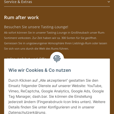
Service & Extras
Rum after work
Besuchen Sie unsere Tasting-Lounge!
Ab sofort können Sie in unserer Tasting-Lounge in Großheubach unser Rum-
Sortiment verkosten. Zur Zeit haben wir ca. 300 Sorten für Sie geöffnet.
Geniessen Sie in ungezwungener Atmosphäre Ihren Lieblings-Rum oder lassen
Sie sich von uns durch die Welt des Rums führen.
» Infos, Anfahrt und Öffnungszeiten
Immer auf dem Laufenden mit unseren aktuellen Rum-News!
Wie wir Cookies & Co nutzen
Abonnieren
Durch Klicken auf „Alle akzeptieren“ gestatten Sie den
Bitte senden Sie mir entsprechend Ihrer
Datenschutzerklärung
regelmäßig und
Einsatz folgender Dienste auf unserer Website: YouTube,
jederzeit widerruflich Informationen zu Ihrem Produktsortiment per E-Mail zu.
Vimeo, ReCaptcha, Google Analytics, Google Ads, Google
Tag Manager, dash.bar. Sie können die Einstellung
Vertrag widerrufen
jederzeit ändern (Fingerabdruck-Icon links unten). Weitere
Details finden Sie unter
Konfigurieren
und in unserer
Datenschutzerklärung
.