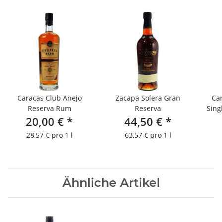
Caracas Club Anejo
Zacapa Solera Gran
Can
Reserva Rum
Reserva
Sing
20,00 €
*
44,50 €
*
4 c
28,57 € pro 1 l
63,57 € pro 1 l
Ähnliche Artikel