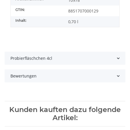
10978
GTIN:
8851707000129
Inhalt:
0,70 l
Probierfläschchen 4cl
Bewertungen
Kunden kauften dazu folgende
Artikel: