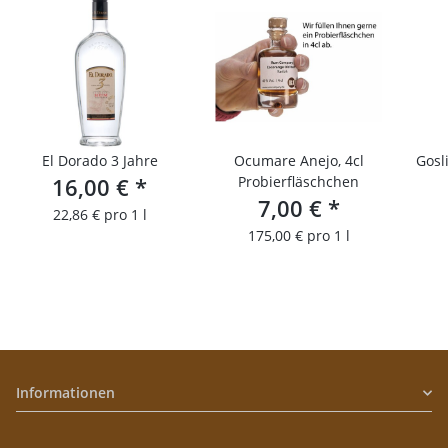
El Dorado 3 Jahre
Ocumare Anejo, 4cl
Gosl
16,00 €
*
Probierfläschchen
7,00 €
*
22,86 € pro 1 l
175,00 € pro 1 l
Informationen