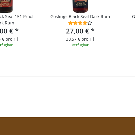
ck Seal 151 Proof
Goslings Black Seal Dark Rum
G
rk Rum
,00 €
*
27,00 €
*
 € pro 1 l
38,57 € pro 1 l
rfügbar
verfügbar