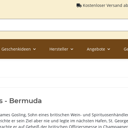
Kostenloser Versand a
Geschenkideen
Hersteller
Angebote
G
s - Bermuda
 James Gosling, Sohn eines britischen Wein- und Spirituosenhändl
eichte er sein Ziel aber nie und legte im nächsten Hafen, St. Geor
brachte er auf Geheiß der britischen Offiziersmesse in Champagne