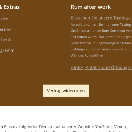
& Extras
Rum after work
Besuchen Sie unsere Tasting-
vice
Ab sofort können Sie in unserer Tasting
erben
Großheubach unser Rum-Sortiment verk
Zeit haben wir ca. 300 Sorten für Sie geö
schenk
Geniessen Sie in ungezwungener Atmos
Lieblings-Rum oder lassen Sie sich von 
rogramm
Welt des Rums führen.
» Infos, Anfahrt und Öffnungsz
Vertrag widerrufen
den Einsatz folgender Dienste auf unserer Website: YouTube, Vimeo,