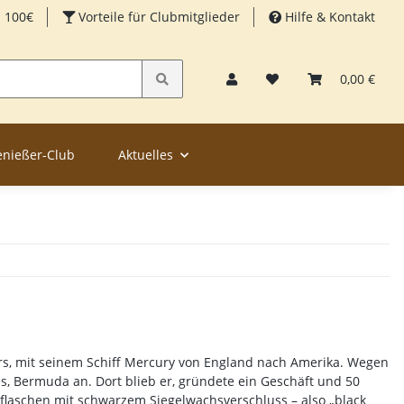
b 100€
Vorteile für Clubmitglieder
Hilfe & Kontakt
0,00 €
enießer-Club
Aktuelles
ers, mit seinem Schiff Mercury von England nach Amerika. Wegen
ges, Bermuda an. Dort blieb er, gründete ein Geschäft und 50
rflaschen mit schwarzem Siegelwachsverschluss – also „black