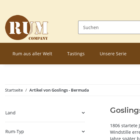
Rum aus aller Welt
Tastings
Unsere Serie
Startseite
Artikel von Goslings - Bermuda
Gosling
Land
1806 startete
Rum-Typ
Windstille err
Jahre später 