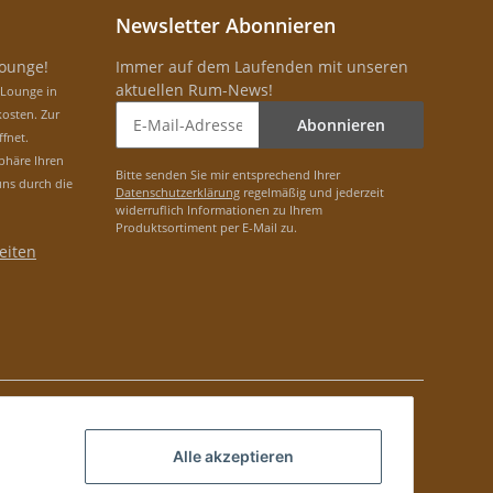
Newsletter Abonnieren
Lounge!
Immer auf dem Laufenden mit unseren
aktuellen Rum-News!
-Lounge in
osten. Zur
Abonnieren
ffnet.
phäre Ihren
Bitte senden Sie mir entsprechend Ihrer
uns durch die
Datenschutzerklärung
regelmäßig und jederzeit
widerruflich Informationen zu Ihrem
Produktsortiment per E-Mail zu.
eiten
Alle akzeptieren