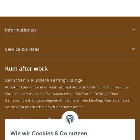
Informationen
Service & Extras
Rum after work
Besuchen Sie unsere Tasting-Lounge!
Ab sofort können Sie in unserer Tasting-Lounge in Großheubach unser Rum-
Sortiment verkosten. Zur Zeit haben wir ca. 300 Sorten für Sie geöffnet.
Geniessen Sie in ungezwungener Atmosphäre Ihren Lieblings-Rum oder lassen
Sie sich von uns durch die Welt des Rums führen.
» Infos, Anfahrt und Öffnungszeiten
Immer auf dem Laufenden mit unseren aktuellen Rum-News!
Wie wir Cookies & Co nutzen
Abonnieren