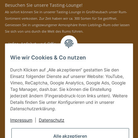
Besuchen Sie unsere Tasting-Lounge!
Ab sofort können Sie in unserer Tasting-Lounge in Großheubach unser Rum-
Sortiment verkosten. Zur Zeit haben wir ca. 300 Sorten für Sie geöffnet.
Geniessen Sie in ungezwungener Atmosphäre Ihren Lieblings-Rum oder lassen
Sie sich von uns durch die Welt des Rums führen.
» Infos, Anfahrt und Öffnungszeiten
Immer auf dem Laufenden mit unseren aktuellen Rum-News!
Wie wir Cookies & Co nutzen
Abonnieren
Durch Klicken auf „Alle akzeptieren“ gestatten Sie den
Bitte senden Sie mir entsprechend Ihrer
Datenschutzerklärung
regelmäßig und
Einsatz folgender Dienste auf unserer Website: YouTube,
jederzeit widerruflich Informationen zu Ihrem Produktsortiment per E-Mail zu.
Vimeo, ReCaptcha, Google Analytics, Google Ads, Google
Tag Manager, dash.bar. Sie können die Einstellung
Vertrag widerrufen
jederzeit ändern (Fingerabdruck-Icon links unten). Weitere
Details finden Sie unter
Konfigurieren
und in unserer
Datenschutzerklärung
.
Impressum
|
Datenschutz
Alle akzeptieren