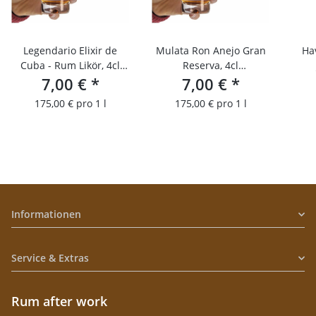
Legendario Elixir de
Mulata Ron Anejo Gran
Ha
Cuba - Rum Likör, 4cl
Reserva, 4cl
Probierfläschchen
7,00 €
*
Probierfläschchen
7,00 €
*
175,00 € pro 1 l
175,00 € pro 1 l
Informationen
Service & Extras
Rum after work