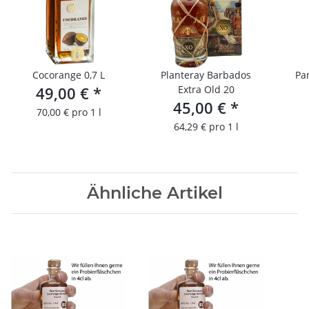
Cocorange 0,7 L
Planteray Barbados
Pa
49,00 €
*
Extra Old 20
45,00 €
*
70,00 € pro 1 l
64,29 € pro 1 l
Ähnliche Artikel