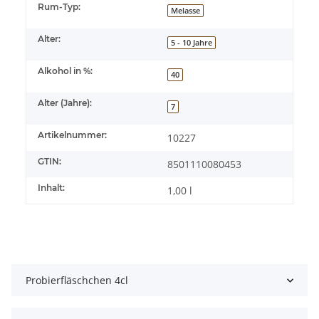
Rum-Typ:
Melasse
Alter:
5 - 10 Jahre
Alkohol in %:
40
Alter (Jahre):
7
Artikelnummer:
10227
GTIN:
8501110080453
Inhalt:
1,00 l
Probierfläschchen 4cl