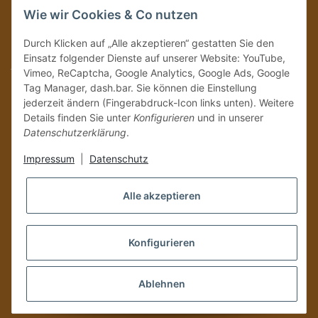
Wie wir Cookies & Co nutzen
Abonnieren
Durch Klicken auf „Alle akzeptieren“ gestatten Sie den
Bitte senden Sie mir entsprechend Ihrer
Datenschutzerklärung
regelmäßig und
Einsatz folgender Dienste auf unserer Website: YouTube,
jederzeit widerruflich Informationen zu Ihrem Produktsortiment per E-Mail zu.
Vimeo, ReCaptcha, Google Analytics, Google Ads, Google
Tag Manager, dash.bar. Sie können die Einstellung
Vertrag widerrufen
jederzeit ändern (Fingerabdruck-Icon links unten). Weitere
Details finden Sie unter
Konfigurieren
und in unserer
Datenschutzerklärung
.
Impressum
|
Datenschutz
Alle akzeptieren
Konfigurieren
Versand und Zustellung nur an volljährige Personen!
Ablehnen
*
Alle Preise inkl. gesetzlicher USt., zzgl.
Versand
, Zahlung via
PayPal bei Kubanischen Produkten nicht möglich.