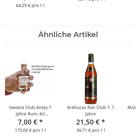
64,29 € pro 1 l
Ähnliche Artikel
Havana Club Anejo 7
Arehucas Ron Club 7, 7
Mul
Jahre Rum, 4cl
Jahre
Probierfläschchen
7,00 €
*
21,50 €
*
P
175,00 € pro 1 l
30,71 € pro 1 l