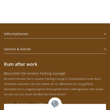
Informationen
Service & Extras
Rum after work
Besuchen Sie unsere Tasting-Lounge!
Ab sofort können Sie in unserer Tasting-Lounge in Großheubach unser Rum-
Sortiment verkosten. Zur Zeit haben wir ca. 300 Sorten für Sie geöffnet.
Geniessen Sie in ungezwungener Atmosphäre Ihren Lieblings-Rum oder lassen
Sie sich von uns durch die Welt des Rums führen.
» Infos, Anfahrt und Öffnungszeiten
Immer auf dem Laufenden mit unseren aktuellen Rum-News!