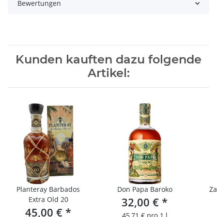
Bewertungen
Kunden kauften dazu folgende
Artikel:
Planteray Barbados
Don Papa Baroko
Za
Extra Old 20
32,00 €
*
45,00 €
*
45,71 € pro 1 l