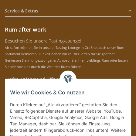
Service & Extras
Rum after work
Besuchen Sie unsere Tasting-Lounge!
Ab sofort können Sie in unserer Tasting-Lounge in Großheubach unser Rum-
Sortiment verkosten. Zur Zeit haben wir ca. 300 Sorten für Sie geöffnet.
Geniessen Sie in ungezwungener Atmosphäre Ihren Lieblings-Rum oder lassen
Sie sich von uns durch die Welt des Rums führen.
» Infos, Anfahrt und Öffnungszeiten
Immer auf dem Laufenden mit unseren aktuellen Rum-News!
Wie wir Cookies & Co nutzen
Abonnieren
Durch Klicken auf „Alle akzeptieren“ gestatten Sie den
Bitte senden Sie mir entsprechend Ihrer
Datenschutzerklärung
regelmäßig und
Einsatz folgender Dienste auf unserer Website: YouTube,
jederzeit widerruflich Informationen zu Ihrem Produktsortiment per E-Mail zu.
Vimeo, ReCaptcha, Google Analytics, Google Ads, Google
Tag Manager, dash.bar. Sie können die Einstellung
Vertrag widerrufen
jederzeit ändern (Fingerabdruck-Icon links unten). Weitere