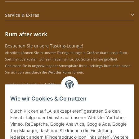
Service & Extras
Rum after work
Besuchen Sie unsere Tasting-Lounge!
Ab sofort können Sie in unserer Tasting-Lounge in Großheubach unser Rum-
Sortiment verkosten. Zur Zeit haben wir ca. 300 Sorten für Sie geöffnet.
Geniessen Sie in ungezwungener Atmosphäre Ihren Lieblings-Rum oder lassen
Sie sich von uns durch die Welt des Rums führen.
» Infos, Anfahrt und Öffnungszeiten
Immer auf dem Laufenden mit unseren aktuellen Rum-News!
Wie wir Cookies & Co nutzen
Abonnieren
Durch Klicken auf „Alle akzeptieren“ gestatten Sie den
Bitte senden Sie mir entsprechend Ihrer
Datenschutzerklärung
regelmäßig und
Einsatz folgender Dienste auf unserer Website: YouTube,
jederzeit widerruflich Informationen zu Ihrem Produktsortiment per E-Mail zu.
Vimeo, ReCaptcha, Google Analytics, Google Ads, Google
Tag Manager, dash.bar. Sie können die Einstellung
Vertrag widerrufen
jederzeit ändern (Fingerabdruck-Icon links unten). Weitere