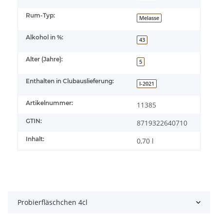
Rum-Typ:
Melasse
Alkohol in %:
43
Alter (Jahre):
5
Enthalten in Clubauslieferung:
I-2021
Artikelnummer:
11385
GTIN:
8719322640710
Inhalt:
0,70 l
Probierfläschchen 4cl