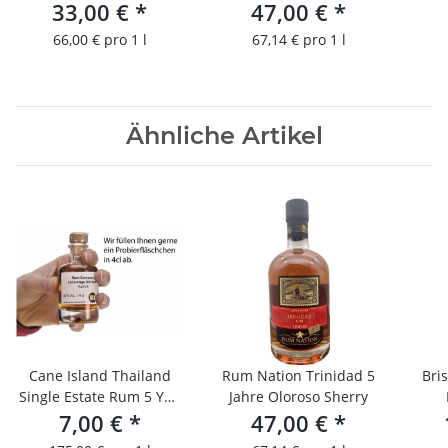
33,00 €
*
47,00 €
*
66,00 € pro 1 l
67,14 € pro 1 l
Ähnliche Artikel
Cane Island Thailand
Rum Nation Trinidad 5
Bri
Single Estate Rum 5 YO/
Jahre Oloroso Sherry
4 cl Probierfläschchen
7,00 €
*
47,00 €
*