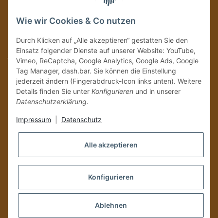
Immer auf dem Laufenden mit unseren aktuellen Rum-News!
Wie wir Cookies & Co nutzen
Abonnieren
Durch Klicken auf „Alle akzeptieren“ gestatten Sie den
Bitte senden Sie mir entsprechend Ihrer
Datenschutzerklärung
regelmäßig und
Einsatz folgender Dienste auf unserer Website: YouTube,
jederzeit widerruflich Informationen zu Ihrem Produktsortiment per E-Mail zu.
Vimeo, ReCaptcha, Google Analytics, Google Ads, Google
Tag Manager, dash.bar. Sie können die Einstellung
Vertrag widerrufen
jederzeit ändern (Fingerabdruck-Icon links unten). Weitere
Details finden Sie unter
Konfigurieren
und in unserer
Datenschutzerklärung
.
Impressum
|
Datenschutz
Alle akzeptieren
Konfigurieren
Versand und Zustellung nur an volljährige Personen!
Ablehnen
*
Alle Preise inkl. gesetzlicher USt., zzgl.
Versand
, Zahlung via