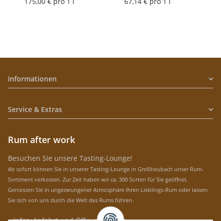
175,00 € pro 1 l
67,14 € pro 1 l
Informationen
Service & Extras
Rum after work
Besuchen Sie unsere Tasting-Lounge!
Ab sofort können Sie in unserer Tasting-Lounge in Großheubach unser Rum-
Sortiment verkosten. Zur Zeit haben wir ca. 300 Sorten für Sie geöffnet.
Geniessen Sie in ungezwungener Atmosphäre Ihren Lieblings-Rum oder lassen
Sie sich von uns durch die Welt des Rums führen.
» Infos, Anfahrt und Öffnungszeiten