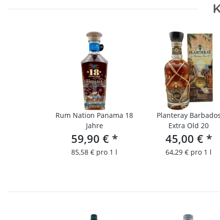
K
Rum Nation Panama 18
Planteray Barbado
Jahre
Extra Old 20
59,90 €
*
45,00 €
*
85,58 € pro 1 l
64,29 € pro 1 l