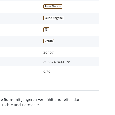
Rum Nation
keine Angabe
43
I-2010
20407
8033749400178
0,70 l
re Rums mit jüngeren vermählt und reifen dann
t Dichte und Harmonie.