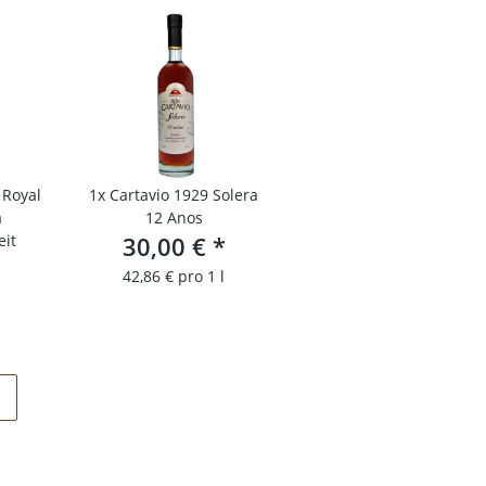
 Royal
1x
Cartavio 1929 Solera
a
12 Anos
eit
30,00 €
*
n
42,86 € pro 1 l