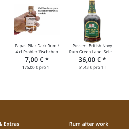
Papas Pilar Dark Rum /
Pussers British Navy
4 cl Probierfläschchen
Rum Green Label Select
7,00 €
*
36,00 €
151
*
175,00 € pro 1 l
51,43 € pro 1 l
& Extras
Rum after work