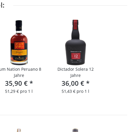
l:
um Nation Peruano 8
Dictador Solera 12
Jahre
Jahre
35,90 €
*
36,00 €
*
51,29 € pro 1 l
51,43 € pro 1 l