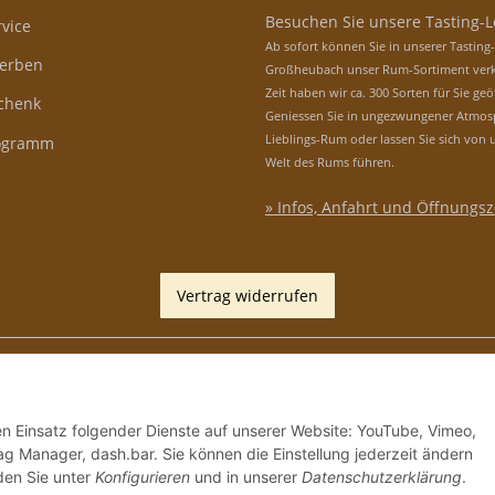
Besuchen Sie unsere Tasting-
vice
Ab sofort können Sie in unserer Tasting
erben
Großheubach unser Rum-Sortiment verk
Zeit haben wir ca. 300 Sorten für Sie geö
schenk
Geniessen Sie in ungezwungener Atmos
Lieblings-Rum oder lassen Sie sich von 
rogramm
Welt des Rums führen.
» Infos, Anfahrt und Öffnungsz
Vertrag widerrufen
den Einsatz folgender Dienste auf unserer Website: YouTube, Vimeo,
g Manager, dash.bar. Sie können die Einstellung jederzeit ändern
nden Sie unter
Konfigurieren
und in unserer
Datenschutzerklärung
.