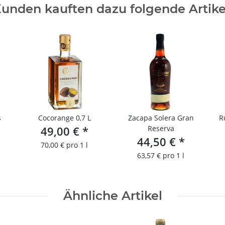
unden kauften dazu folgende Artike
s
Cocorange 0,7 L
Zacapa Solera Gran
R
49,00 €
*
Reserva
44,50 €
*
70,00 € pro 1 l
63,57 € pro 1 l
Ähnliche Artikel