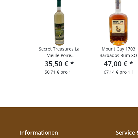
Secret Treasures La
Mount Gay 1703
Vieille Poire
Barbados Rum XO
35,50 €
(Birnenbrand)
*
47,00 €
*
50,71 € pro 1 l
67,14 € pro 1 l
Informationen
Service 