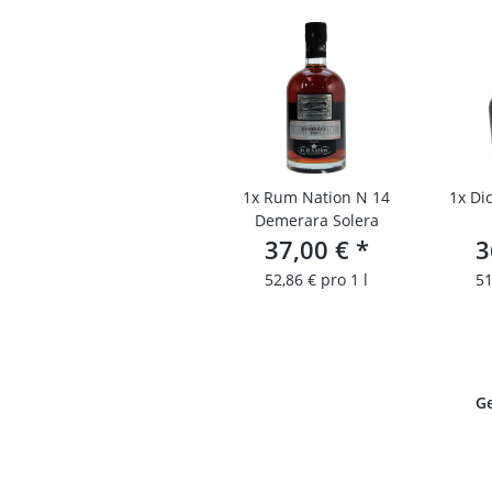
1x
Rum Nation N 14
1x
Di
Demerara Solera
37,00 €
*
3
52,86 € pro 1 l
51
G