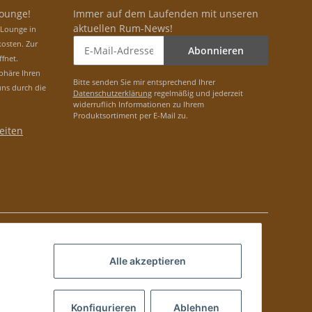
Lounge!
Immer auf dem Laufenden mit unseren
aktuellen Rum-News!
-Lounge in
osten. Zur
Abonnieren
ffnet.
phäre Ihren
Bitte senden Sie mir entsprechend Ihrer
uns durch die
Datenschutzerklärung
regelmäßig und jederzeit
widerruflich Informationen zu Ihrem
Produktsortiment per E-Mail zu.
eiten
Alle akzeptieren
Konfigurieren
Ablehnen