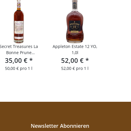
Secret Treasures La
Appleton Estate 12 YO,
Bonne Prune
1,0l
Pflaumenbrand
35,00 €
*
52,00 €
*
50,00 € pro 1 l
52,00 € pro 1 l
Newsletter Abonnieren