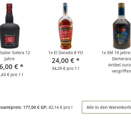
ctador Solera 12
1x
El Dorado 8 YO
1x
XM 10 Jahre
Jahre
24,00 €
*
Demerar
6,00 €
*
Artikel zurz
34,29 € pro 1 l
vergriffe
,43 € pro 1 l
esamtpreis:
177,00 €
GP:
42,14 € pro l
Alle in den Warenkorb