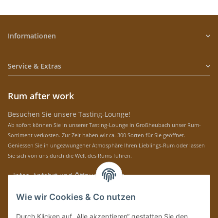
Informationen
Service & Extras
Rum after work
Besuchen Sie unsere Tasting-Lounge!
Ab sofort können Sie in unserer Tasting-Lounge in Großheubach unser Rum-
Sortiment verkosten. Zur Zeit haben wir ca. 300 Sorten für Sie geöffnet.
Geniessen Sie in ungezwungener Atmosphäre Ihren Lieblings-Rum oder lassen
Sie sich von uns durch die Welt des Rums führen.
» Infos, Anfahrt und Öffnungszeiten
Immer auf dem Laufenden mit unseren aktuellen Rum-News!
Wie wir Cookies & Co nutzen
Abonnieren
Durch Klicken auf „Alle akzeptieren“ gestatten Sie den