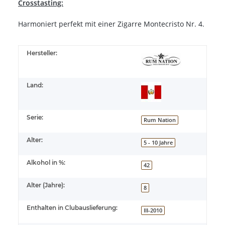
Crosstasting:
Harmoniert perfekt mit einer Zigarre Montecristo Nr. 4.
Hersteller:
Land:
Serie:
Rum Nation
Alter:
5 - 10 Jahre
Alkohol in %:
42
Alter (Jahre):
8
Enthalten in Clubauslieferung:
III-2010