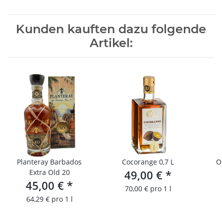
Kunden kauften dazu folgende
Artikel:
Planteray Barbados
Cocorange 0,7 L
O
Extra Old 20
49,00 €
*
45,00 €
*
70,00 € pro 1 l
64,29 € pro 1 l