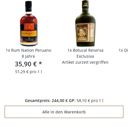
1x
Rum Nation Peruano
1x
Botucal Reserva
1x
Di
8 Jahre
Exclusiva
35,90 €
*
Artikel zurzeit vergriffen
51,29 € pro 1 l
Gesamtpreis:
244,00 €
GP:
58,10 € pro 1 l
Alle in den Warenkorb