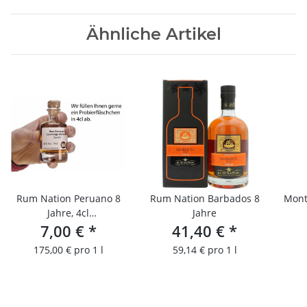
Ähnliche Artikel
Rum Nation Peruano 8
Rum Nation Barbados 8
Mont
Jahre, 4cl
Jahre
Probierfläschchen
7,00 €
*
41,40 €
*
175,00 € pro 1 l
59,14 € pro 1 l