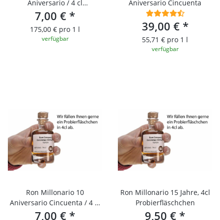
Aniversario / 4 cl
Aniversario Cincuenta
Probierfläschchen
7,00 €
*
39,00 €
*
175,00 € pro 1 l
verfügbar
55,71 € pro 1 l
verfügbar
Ron Millonario 10
Ron Millonario 15 Jahre, 4cl
Aniversario Cincuenta / 4 cl
Probierfläschchen
Probierfläschchen
7,00 €
*
9,50 €
*