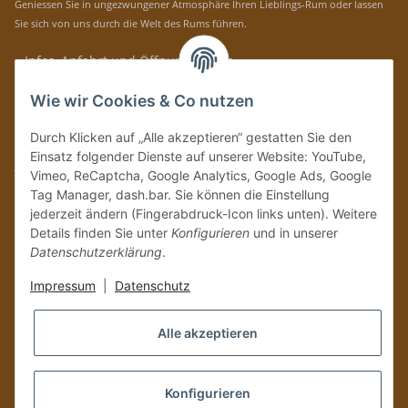
Geniessen Sie in ungezwungener Atmosphäre Ihren Lieblings-Rum oder lassen
Sie sich von uns durch die Welt des Rums führen.
» Infos, Anfahrt und Öffnungszeiten
Immer auf dem Laufenden mit unseren aktuellen Rum-News!
Wie wir Cookies & Co nutzen
Abonnieren
Durch Klicken auf „Alle akzeptieren“ gestatten Sie den
Bitte senden Sie mir entsprechend Ihrer
Datenschutzerklärung
regelmäßig und
Einsatz folgender Dienste auf unserer Website: YouTube,
jederzeit widerruflich Informationen zu Ihrem Produktsortiment per E-Mail zu.
Vimeo, ReCaptcha, Google Analytics, Google Ads, Google
Tag Manager, dash.bar. Sie können die Einstellung
Vertrag widerrufen
jederzeit ändern (Fingerabdruck-Icon links unten). Weitere
Details finden Sie unter
Konfigurieren
und in unserer
Datenschutzerklärung
.
Impressum
|
Datenschutz
Alle akzeptieren
Konfigurieren