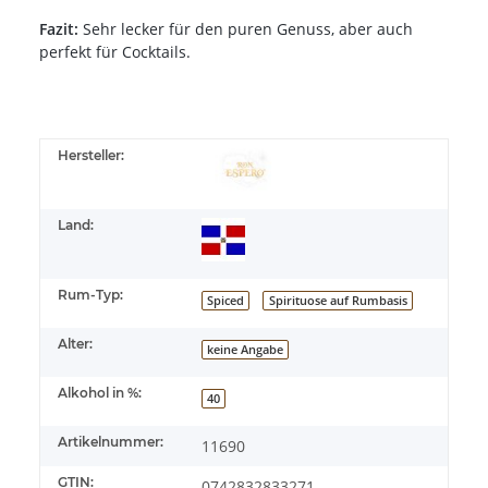
Fazit:
Sehr lecker für den puren Genuss, aber auch
perfekt für Cocktails.
Hersteller:
Land:
Rum-Typ:
Spiced
Spirituose auf Rumbasis
Alter:
keine Angabe
Alkohol in %:
40
Artikelnummer:
11690
GTIN:
0742832833271