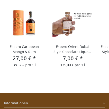
Espero Caribbean
Espero Orient Dubai
Espe
Mango & Rum
Style Chocolate Liqueur
Styl
27,00 €
*
Limited Edition/ 4 cl
7,00 €
*
Probierfläschchen
38,57 € pro 1 l
175,00 € pro 1 l
Informationen