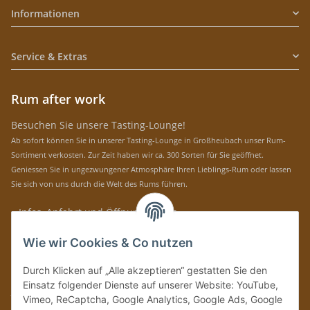
Informationen
Service & Extras
Rum after work
Besuchen Sie unsere Tasting-Lounge!
Ab sofort können Sie in unserer Tasting-Lounge in Großheubach unser Rum-
Sortiment verkosten. Zur Zeit haben wir ca. 300 Sorten für Sie geöffnet.
Geniessen Sie in ungezwungener Atmosphäre Ihren Lieblings-Rum oder lassen
Sie sich von uns durch die Welt des Rums führen.
» Infos, Anfahrt und Öffnungszeiten
Immer auf dem Laufenden mit unseren aktuellen Rum-News!
Wie wir Cookies & Co nutzen
Abonnieren
Durch Klicken auf „Alle akzeptieren“ gestatten Sie den
Bitte senden Sie mir entsprechend Ihrer
Datenschutzerklärung
regelmäßig und
Einsatz folgender Dienste auf unserer Website: YouTube,
jederzeit widerruflich Informationen zu Ihrem Produktsortiment per E-Mail zu.
Vimeo, ReCaptcha, Google Analytics, Google Ads, Google