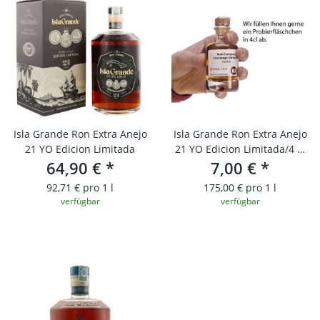
Isla Grande Ron Extra Anejo
Isla Grande Ron Extra Anejo
21 YO Edicion Limitada
21 YO Edicion Limitada/4 cl
64,90 €
*
Probierfläschchen
7,00 €
*
92,71 € pro 1 l
175,00 € pro 1 l
verfügbar
verfügbar