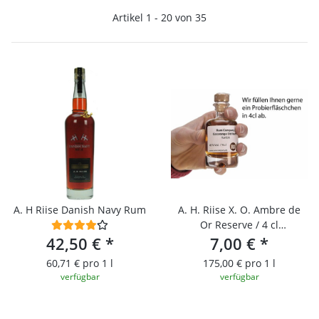
Artikel 1 - 20 von 35
A. H Riise Danish Navy Rum
A. H. Riise X. O. Ambre de
Or Reserve / 4 cl
42,50 €
*
Probierfläschchen
7,00 €
*
60,71 € pro 1 l
175,00 € pro 1 l
verfügbar
verfügbar