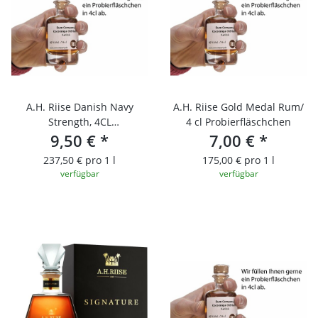
A.H. Riise Danish Navy
A.H. Riise Gold Medal Rum/
Strength, 4CL
4 cl Probierfläschchen
PROBIERFLÄSCHCHEN
9,50 €
*
7,00 €
*
237,50 € pro 1 l
175,00 € pro 1 l
verfügbar
verfügbar