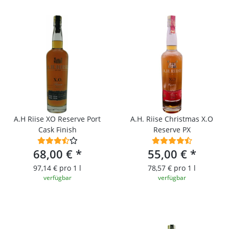
A.H Riise XO Reserve Port
A.H. Riise Christmas X.O
Cask Finish
Reserve PX
68,00 €
*
55,00 €
*
97,14 € pro 1 l
78,57 € pro 1 l
verfügbar
verfügbar