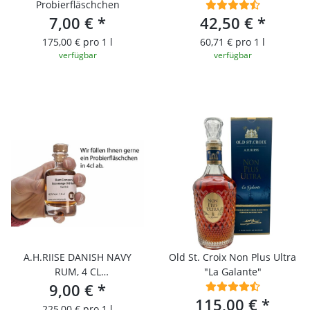
Probierfläschchen
7,00 €
*
42,50 €
*
175,00 € pro 1 l
60,71 € pro 1 l
verfügbar
verfügbar
A.H.RIISE DANISH NAVY
Old St. Croix Non Plus Ultra
RUM, 4 CL
"La Galante"
PROBIERFLÄSCHCHEN
9,00 €
*
115,00 €
*
225,00 € pro 1 l