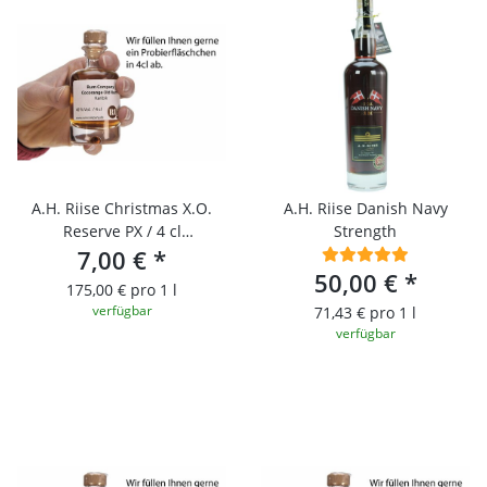
A.H. Riise Christmas X.O.
A.H. Riise Danish Navy
Reserve PX / 4 cl
Strength
Probierfläschchen
7,00 €
*
50,00 €
*
175,00 € pro 1 l
verfügbar
71,43 € pro 1 l
verfügbar