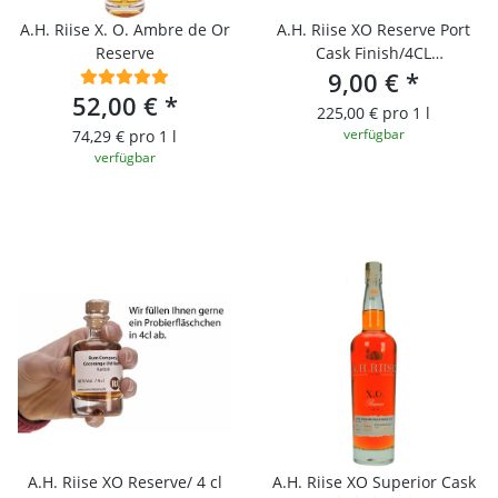
A.H. Riise X. O. Ambre de Or
A.H. Riise XO Reserve Port
Reserve
Cask Finish/4CL
Probierfläschchen
9,00 €
*
52,00 €
*
225,00 € pro 1 l
verfügbar
74,29 € pro 1 l
verfügbar
A.H. Riise XO Reserve/ 4 cl
A.H. Riise XO Superior Cask