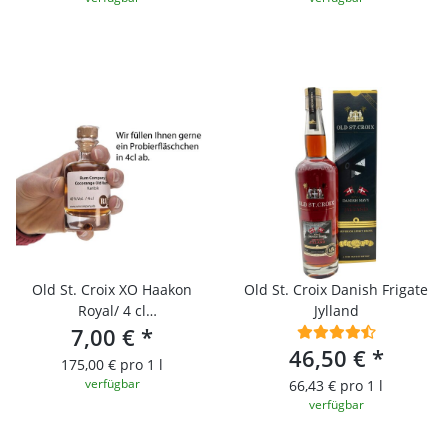
Old St. Croix XO Haakon
Old St. Croix Danish Frigate
Royal/ 4 cl
Jylland
Probierfläschchen
7,00 €
*
46,50 €
*
175,00 € pro 1 l
verfügbar
66,43 € pro 1 l
verfügbar