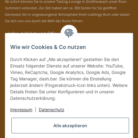
Ab sofort können Sie in unserer Tasting-Lounge in Großheubach unser Rum-
Sortiment verkosten. Zur Zeit haben wir ca. 300 Sorten für Sie geöffnet.
Geniessen Sie in ungezwungener Atmosphäre Ihren Lieblings-Rum oder lassen
Sie sich von uns durch die Welt des Rums führen.
» Infos, Anfahrt und Öffnungszeiten
Immer auf dem Laufenden mit unseren aktuellen Rum-News!
Wie wir Cookies & Co nutzen
Abonnieren
Durch Klicken auf „Alle akzeptieren“ gestatten Sie den
Bitte senden Sie mir entsprechend Ihrer
Datenschutzerklärung
regelmäßig und
Einsatz folgender Dienste auf unserer Website: YouTube,
jederzeit widerruflich Informationen zu Ihrem Produktsortiment per E-Mail zu.
Vimeo, ReCaptcha, Google Analytics, Google Ads, Google
Tag Manager, dash.bar. Sie können die Einstellung
Vertrag widerrufen
jederzeit ändern (Fingerabdruck-Icon links unten). Weitere
Details finden Sie unter
Konfigurieren
und in unserer
Datenschutzerklärung
.
Impressum
|
Datenschutz
Alle akzeptieren