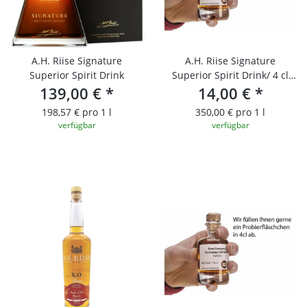
A.H. Riise Signature
A.H. Riise Signature
Superior Spirit Drink
Superior Spirit Drink/ 4 cl
139,00 €
*
Probierfläschchen
14,00 €
*
198,57 € pro 1 l
350,00 € pro 1 l
verfügbar
verfügbar