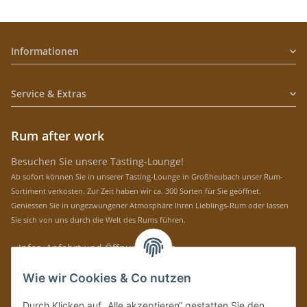
Informationen
Service & Extras
Rum after work
Besuchen Sie unsere Tasting-Lounge!
Ab sofort können Sie in unserer Tasting-Lounge in Großheubach unser Rum-
Sortiment verkosten. Zur Zeit haben wir ca. 300 Sorten für Sie geöffnet.
Geniessen Sie in ungezwungener Atmosphäre Ihren Lieblings-Rum oder lassen
Sie sich von uns durch die Welt des Rums führen.
» Infos, Anfahrt und Öffnungszeiten
Immer auf dem Laufenden mit unseren aktuellen Rum-News!
Wie wir Cookies & Co nutzen
Abonnieren
Durch Klicken auf „Alle akzeptieren“ gestatten Sie den