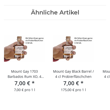
Ähnliche Artikel
Mount Gay 1703
Mount Gay Black Barrel /
Moun
Barbados Rum XO, 4
4 cl Probierfläschchen
4 c
CLProbierfläschchen
7,00 €
*
7,00 €
*
7,00 € pro 1 l
175,00 € pro 1 l