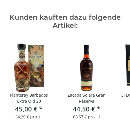
Kunden kauften dazu folgende
Artikel:
Planteray Barbados
Zacapa Solera Gran
El D
Extra Old 20
Reserva
45,00 €
*
44,50 €
*
64,29 € pro 1 l
63,57 € pro 1 l