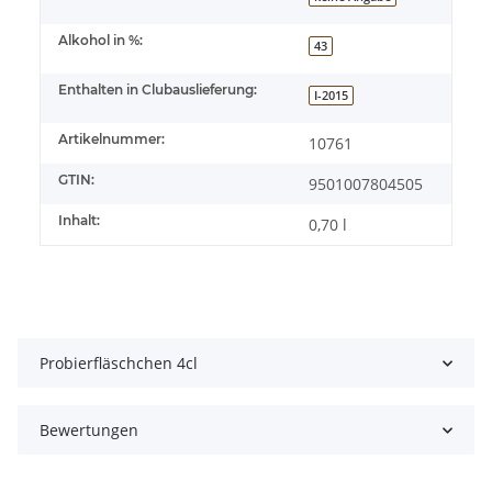
Alkohol in %:
43
Enthalten in Clubauslieferung:
I-2015
Artikelnummer:
10761
GTIN:
9501007804505
Inhalt:
0,70 l
Probierfläschchen 4cl
Bewertungen