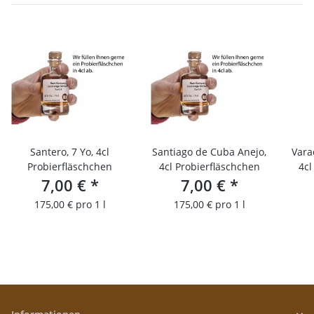
Santero, 7 Yo, 4cl
Santiago de Cuba Anejo,
Vara
Probierfläschchen
4cl Probierfläschchen
4cl
7,00 €
*
7,00 €
*
175,00 € pro 1 l
175,00 € pro 1 l