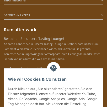
Informationen
Service & Extras
Rum after work
Besuchen Sie unsere Tasting-Lounge!
Ab sofort können Sie in unserer Tasting-Lounge in Großheubach unser Rum-
Sortiment verkosten. Zur Zeit haben wir ca. 300 Sorten für Sie geöffnet.
Geniessen Sie in ungezwungener Atmosphäre Ihren Lieblings-Rum oder lassen
Sie sich von uns durch die Welt des Rums führen.
» Infos, Anfahrt und Öffnungszeiten
Immer auf dem Laufenden mit unseren aktuellen Rum-News!
Wie wir Cookies & Co nutzen
Abonnieren
Durch Klicken auf „Alle akzeptieren“ gestatten Sie den
Bitte senden Sie mir entsprechend Ihrer
Datenschutzerklärung
regelmäßig und
Einsatz folgender Dienste auf unserer Website: YouTube,
jederzeit widerruflich Informationen zu Ihrem Produktsortiment per E-Mail zu.
Vimeo, ReCaptcha, Google Analytics, Google Ads, Google
Tag Manager, dash.bar. Sie können die Einstellung
Vertrag widerrufen