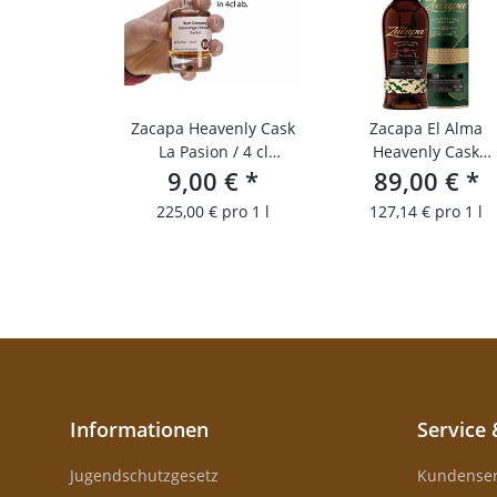
Zacapa Heavenly Cask
Zacapa El Alma
La Pasion / 4 cl
Heavenly Cask
Probierfläschchen
9,00 €
*
89,00 €
Collection
*
225,00 € pro 1 l
127,14 € pro 1 l
Informationen
Service 
Jugendschutzgesetz
Kundenser