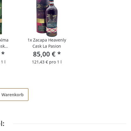
Alma
1x
Zacapa Heavenly
ask
Cask La Pasion
€
n
*
85,00 €
*
1 l
121,43 € pro 1 l
en Warenkorb
l: