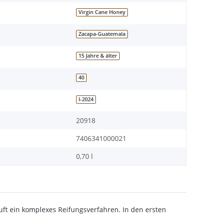
Virgin Cane Honey
Zacapa-Guatemala
15 Jahre & älter
40
I-2024
20918
7406341000021
0,70 l
uft ein komplexes Reifungsverfahren. In den ersten