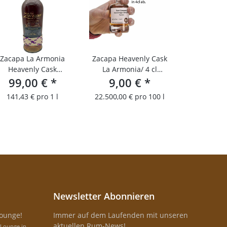
Zacapa La Armonia
Zacapa Heavenly Cask
Heavenly Cask
La Armonia/ 4 cl
99,00 €
Collection
*
Probierfläschchen
9,00 €
*
141,43 € pro 1 l
22.500,00 € pro 100 l
Newsletter Abonnieren
Lounge!
Immer auf dem Laufenden mit unseren
aktuellen Rum-News!
-Lounge in