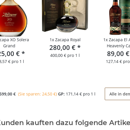
capa XO Solera
1x
Zacapa Royal
1x
Zacapa El 
Grand
280,00 €
*
Heavenly C
25,00 €
*
89,00 
Collectio
400,00 € pro 1 l
8,57 € pro 1 l
127,14 € pro 
599,00 €
(Sie sparen: 24,50 €)
GP:
171,14 € pro 1 l
Alle in d
unden kauften dazu folgende Artike