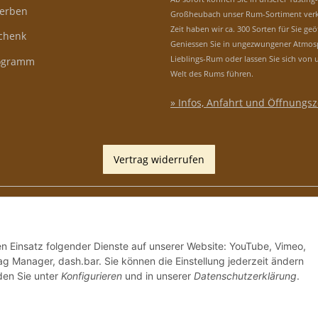
erben
Großheubach unser Rum-Sortiment verk
Zeit haben wir ca. 300 Sorten für Sie geö
schenk
Geniessen Sie in ungezwungener Atmos
Lieblings-Rum oder lassen Sie sich von 
rogramm
Welt des Rums führen.
» Infos, Anfahrt und Öffnungsz
Vertrag widerrufen
den Einsatz folgender Dienste auf unserer Website: YouTube, Vimeo,
g Manager, dash.bar. Sie können die Einstellung jederzeit ändern
nden Sie unter
Konfigurieren
und in unserer
Datenschutzerklärung
.
*
Alle Preise inkl. gesetzlicher USt., zzgl.
Versand
, Zah