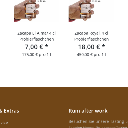
Zacapa El Alma/ 4 cl
Zacapa Royal, 4 cl
Probierfläschchen
Probierfläschchen
7,00 €
*
18,00 €
*
175,00 € pro 1 l
450,00 € pro 1 l
& Extras
Rum after work
Besuchen Sie unsere Tasting-
vice
Ab sofort können Sie in unserer Tasting