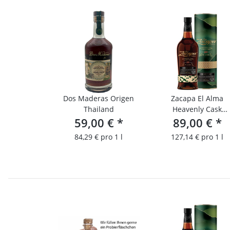
Dos Maderas Origen
Zacapa El Alma
Thailand
Heavenly Cask
59,00 €
*
89,00 €
Collection
*
84,29 € pro 1 l
127,14 € pro 1 l