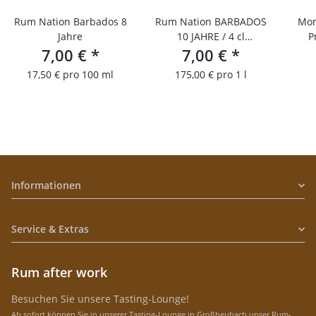
Rum Nation Barbados 8
Rum Nation BARBADOS
Mom
Jahre
10 JAHRE / 4 cl
P
7,00 €
*
Probierfläschchen
7,00 €
*
17,50 € pro 100 ml
175,00 € pro 1 l
Informationen
Service & Extras
Rum after work
Besuchen Sie unsere Tasting-Lounge!
Ab sofort können Sie in unserer Tasting-Lounge in Großheubach unser Rum-