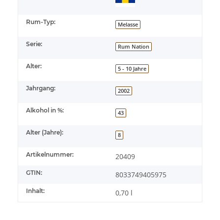
Rum-Typ:
Melasse
Serie:
Rum Nation
Alter:
5 - 10 Jahre
Jahrgang:
2002
Alkohol in %:
43
Alter (Jahre):
8
Artikelnummer:
20409
GTIN:
8033749405975
Inhalt:
0,70 l