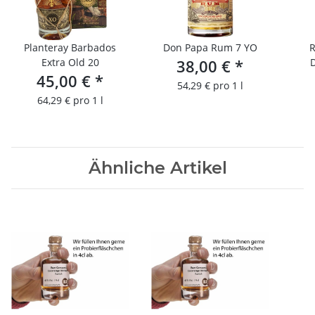
Planteray Barbados
Don Papa Rum 7 YO
R
Extra Old 20
38,00 €
*
45,00 €
*
54,29 € pro 1 l
64,29 € pro 1 l
Ähnliche Artikel