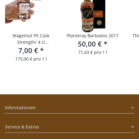
Wagemut PX Cask
Planteray Barbados 2017
Th
Strength/ 4 cl
50,00 €
*
Probierfläschchen
7,00 €
*
71,43 € pro 1 l
175,00 € pro 1 l
Informationen
Service & Extras