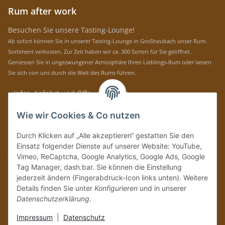
Rum after work
Besuchen Sie unsere Tasting-Lounge!
Ab sofort können Sie in unserer Tasting-Lounge in Großheubach unser Rum-
Sortiment verkosten. Zur Zeit haben wir ca. 300 Sorten für Sie geöffnet.
Geniessen Sie in ungezwungener Atmosphäre Ihren Lieblings-Rum oder lassen
Sie sich von uns durch die Welt des Rums führen.
» Infos, Anfahrt und Öffnungszeiten
Immer auf dem Laufenden mit unseren aktuellen Rum-News!
Wie wir Cookies & Co nutzen
Abonnieren
Durch Klicken auf „Alle akzeptieren“ gestatten Sie den
Bitte senden Sie mir entsprechend Ihrer
Datenschutzerklärung
regelmäßig und
Einsatz folgender Dienste auf unserer Website: YouTube,
jederzeit widerruflich Informationen zu Ihrem Produktsortiment per E-Mail zu.
Vimeo, ReCaptcha, Google Analytics, Google Ads, Google
Tag Manager, dash.bar. Sie können die Einstellung
Vertrag widerrufen
jederzeit ändern (Fingerabdruck-Icon links unten). Weitere
Details finden Sie unter
Konfigurieren
und in unserer
Datenschutzerklärung
.
Impressum
|
Datenschutz