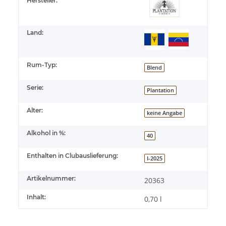
Hersteller:
Land:
Rum-Typ:
Blend
Serie:
Plantation
Alter:
keine Angabe
Alkohol in %:
40
Enthalten in Clubauslieferung:
I-2025
Artikelnummer:
20363
Inhalt:
0,70 l