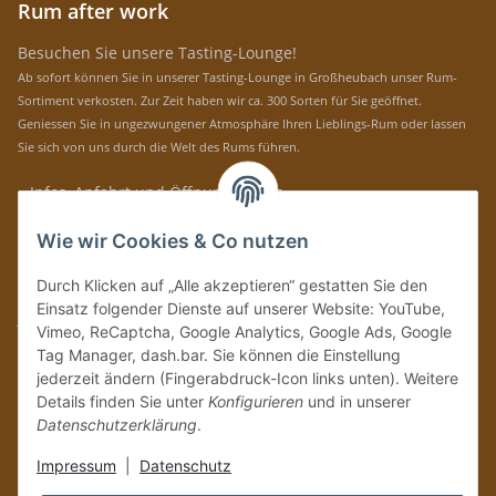
Rum after work
Besuchen Sie unsere Tasting-Lounge!
Ab sofort können Sie in unserer Tasting-Lounge in Großheubach unser Rum-
Sortiment verkosten. Zur Zeit haben wir ca. 300 Sorten für Sie geöffnet.
Geniessen Sie in ungezwungener Atmosphäre Ihren Lieblings-Rum oder lassen
Sie sich von uns durch die Welt des Rums führen.
» Infos, Anfahrt und Öffnungszeiten
Immer auf dem Laufenden mit unseren aktuellen Rum-News!
Wie wir Cookies & Co nutzen
Abonnieren
Durch Klicken auf „Alle akzeptieren“ gestatten Sie den
Bitte senden Sie mir entsprechend Ihrer
Datenschutzerklärung
regelmäßig und
Einsatz folgender Dienste auf unserer Website: YouTube,
jederzeit widerruflich Informationen zu Ihrem Produktsortiment per E-Mail zu.
Vimeo, ReCaptcha, Google Analytics, Google Ads, Google
Tag Manager, dash.bar. Sie können die Einstellung
Vertrag widerrufen
jederzeit ändern (Fingerabdruck-Icon links unten). Weitere
Details finden Sie unter
Konfigurieren
und in unserer
Datenschutzerklärung
.
Impressum
|
Datenschutz