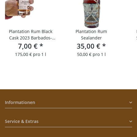
Plantation Rum Black
Plantation Rum
Cask 2023 Barbados-
Sealander
Venezuela/4cl
7,00 €
*
35,00 €
*
P
Probierfläschchen
175,00 € pro 1 l
50,00 € pro 1 l
Informationen
Service & Extras