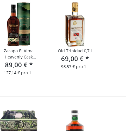
Zacapa El Alma
Old Trinidad 0,7 l
Heavenly Cask
69,00 €
*
89,00 €
Collection
*
98,57 € pro 1 l
127,14 € pro 1 l