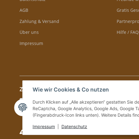
AGB
Gratis Ge
Zahlung & Versand
Partnerp
Über uns
Hilfe / FAQ
Impressum
Zahlung & Versand
Wie wir Cookies & Co nutzen
Durch Klicken auf „Alle akzeptieren“ gestatten Sie 
ReCaptcha, Google Analytics, Google Ads, Google Ta
(Fingerabdruck-Icon links unten). Weitere Details fi
Impressum
|
Datenschutz
Versand und Zustellung nur an volljährige Personen!