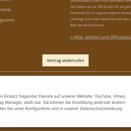
Großheubach unser Rum-Sortiment verk
Zeit haben wir ca. 300 Sorten für Sie geö
schenk
Geniessen Sie in ungezwungener Atmos
Lieblings-Rum oder lassen Sie sich von 
rogramm
Welt des Rums führen.
» Infos, Anfahrt und Öffnungsz
Vertrag widerrufen
den Einsatz folgender Dienste auf unserer Website: YouTube, Vimeo,
g Manager, dash.bar. Sie können die Einstellung jederzeit ändern
nden Sie unter
Konfigurieren
und in unserer
Datenschutzerklärung
.
*
Alle Preise inkl. gesetzlicher USt., zzgl.
Versand
, Zah