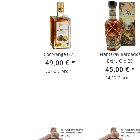
Cocorange 0,7 L
Planteray Barbado
49,00 €
*
Extra Old 20
45,00 €
*
70,00 € pro 1 l
64,29 € pro 1 l