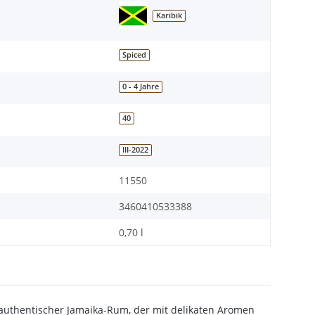
Karibik
Spiced
0 - 4 Jahre
40
III-2022
11550
3460410533388
0,70 l
authentischer Jamaika-Rum, der mit delikaten Aromen