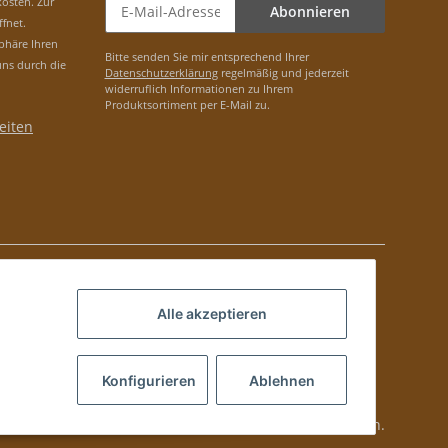
osten. Zur
Abonnieren
ffnet.
phäre Ihren
Bitte senden Sie mir entsprechend Ihrer
uns durch die
Datenschutzerklärung
regelmäßig und jederzeit
widerruflich Informationen zu Ihrem
Produktsortiment per E-Mail zu.
eiten
Alle akzeptieren
Konfigurieren
Ablehnen
lung via PayPal bei Kubanischen Produkten nicht möglich.