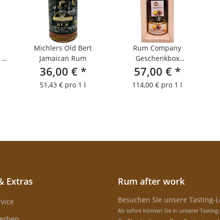
Michlers Old Bert
Rum Company
 4
Jamaican Rum
Geschenkbox
n
36,00 €
*
Cocorange 0,5 l +
57,00 €
*
Dosenkuchen
51,43 € pro 1 l
114,00 € pro 1 l
& Extras
Rum after work
Besuchen Sie unsere Tasting-
vice
Ab sofort können Sie in unserer Tasting
erben