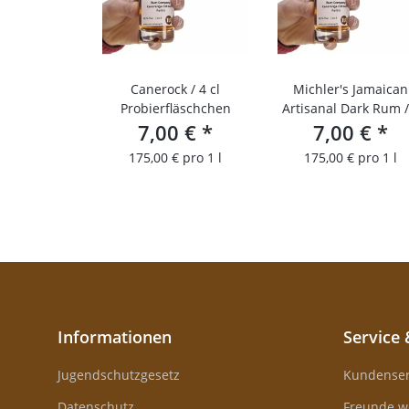
Canerock / 4 cl
Michler's Jamaican
Probierfläschchen
Artisanal Dark Rum /
7,00 €
*
cl Probierfläschche
7,00 €
*
175,00 € pro 1 l
175,00 € pro 1 l
Informationen
Service 
Jugendschutzgesetz
Kundenser
Datenschutz
Freunde w