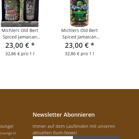
Michlers Old Bert
Michlers Old Bert
Spiced Jamaican
Spiced Jamaican
Kingston 0,7 l + Glas
23,00 €
*
23,00 €
Kingston
*
32,86 € pro 1 l
32,86 € pro 1 l
Newsletter Abonnieren
Lounge!
Immer auf dem Laufenden mit unseren
aktuellen Rum-News!
-Lounge in