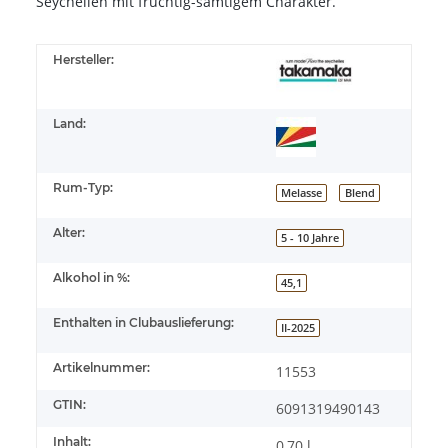
Seychellen mit fruchtig-samtigem Charakter.
Hersteller:
Land:
Rum-Typ:
Melasse
Blend
Alter:
5 - 10 Jahre
Alkohol in %:
45,1
Enthalten in Clubauslieferung:
II-2025
Artikelnummer:
11553
GTIN:
6091319490143
Inhalt:
0,70 l