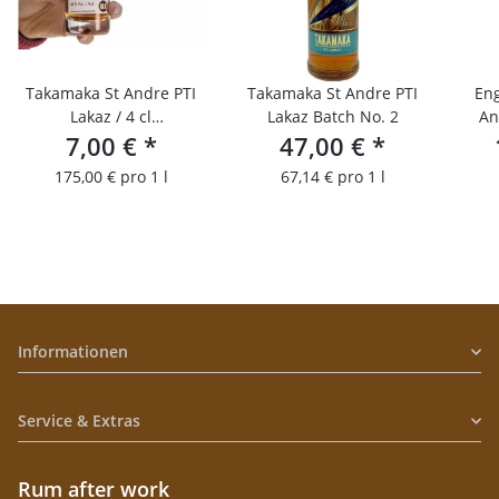
Takamaka St Andre PTI
Takamaka St Andre PTI
Eng
Lakaz / 4 cl
Lakaz Batch No. 2
An
Probierfläschchen
7,00 €
*
47,00 €
*
175,00 € pro 1 l
67,14 € pro 1 l
Informationen
Service & Extras
Rum after work