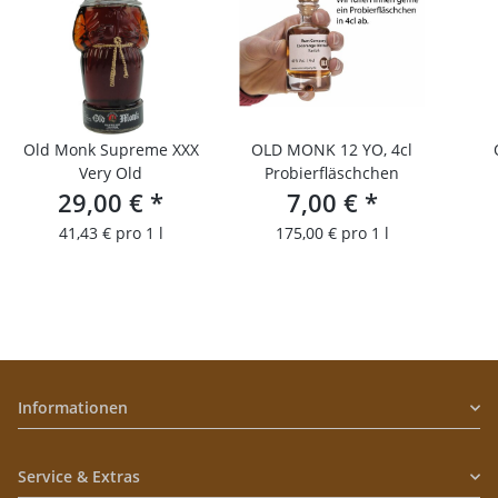
Old Monk Supreme XXX
OLD MONK 12 YO, 4cl
Very Old
Probierfläschchen
29,00 €
*
7,00 €
*
41,43 € pro 1 l
175,00 € pro 1 l
Informationen
Service & Extras