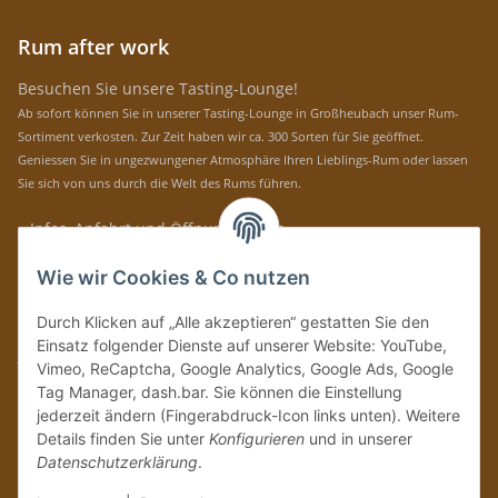
Rum after work
Besuchen Sie unsere Tasting-Lounge!
Ab sofort können Sie in unserer Tasting-Lounge in Großheubach unser Rum-
Sortiment verkosten. Zur Zeit haben wir ca. 300 Sorten für Sie geöffnet.
Geniessen Sie in ungezwungener Atmosphäre Ihren Lieblings-Rum oder lassen
Sie sich von uns durch die Welt des Rums führen.
» Infos, Anfahrt und Öffnungszeiten
Immer auf dem Laufenden mit unseren aktuellen Rum-News!
Wie wir Cookies & Co nutzen
Abonnieren
Durch Klicken auf „Alle akzeptieren“ gestatten Sie den
Bitte senden Sie mir entsprechend Ihrer
Datenschutzerklärung
regelmäßig und
Einsatz folgender Dienste auf unserer Website: YouTube,
jederzeit widerruflich Informationen zu Ihrem Produktsortiment per E-Mail zu.
Vimeo, ReCaptcha, Google Analytics, Google Ads, Google
Tag Manager, dash.bar. Sie können die Einstellung
Vertrag widerrufen
jederzeit ändern (Fingerabdruck-Icon links unten). Weitere
Details finden Sie unter
Konfigurieren
und in unserer
Datenschutzerklärung
.