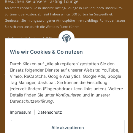
Besuchen Sie unsere Tasting-Lounge!
Ab sofort können Sie in unserer Tasting-Lounge in Großheubach unser Rum-
Sortiment verkosten. Zur Zeit haben wir ca. 300 Sorten für Sie geöffnet.
Geniessen Sie in ungezwungener Atmosphäre Ihren Lieblings-Rum oder lassen
Sie sich von uns durch die Welt des Rums führen.
» Infos, Anfahrt und Öffnungszeiten
Immer auf dem Laufenden mit unseren aktuellen Rum-News!
Wie wir Cookies & Co nutzen
Abonnieren
Durch Klicken auf „Alle akzeptieren“ gestatten Sie den
Bitte senden Sie mir entsprechend Ihrer
Datenschutzerklärung
regelmäßig und
Einsatz folgender Dienste auf unserer Website: YouTube,
jederzeit widerruflich Informationen zu Ihrem Produktsortiment per E-Mail zu.
Vimeo, ReCaptcha, Google Analytics, Google Ads, Google
Tag Manager, dash.bar. Sie können die Einstellung
Vertrag widerrufen
jederzeit ändern (Fingerabdruck-Icon links unten). Weitere
Details finden Sie unter
Konfigurieren
und in unserer
Datenschutzerklärung
.
Impressum
|
Datenschutz
Alle akzeptieren