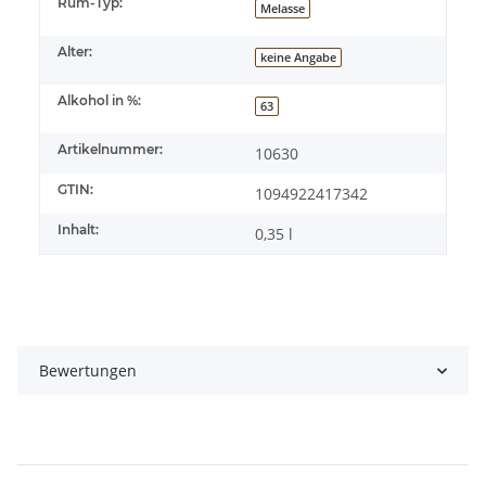
Rum-Typ:
Melasse
Alter:
keine Angabe
Alkohol in %:
63
Artikelnummer:
10630
GTIN:
1094922417342
Inhalt:
0,35 l
Bewertungen