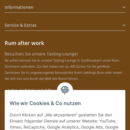
Informationen
Service & Extras
Rum after work
Besuchen Sie unsere Tasting-Lounge!
Ab sofort können Sie in unserer Tasting-Lounge in Großheubach unser Rum-
Sortiment verkosten. Zur Zeit haben wir ca. 300 Sorten für Sie geöffnet.
Geniessen Sie in ungezwungener Atmosphäre Ihren Lieblings-Rum oder lassen
Sie sich von uns durch die Welt des Rums führen.
» Infos, Anfahrt und Öffnungszeiten
Immer auf dem Laufenden mit unseren aktuellen Rum-News!
Wie wir Cookies & Co nutzen
Abonnieren
Durch Klicken auf „Alle akzeptieren“ gestatten Sie den
Bitte senden Sie mir entsprechend Ihrer
Datenschutzerklärung
regelmäßig und
Einsatz folgender Dienste auf unserer Website: YouTube,
jederzeit widerruflich Informationen zu Ihrem Produktsortiment per E-Mail zu.
Vimeo, ReCaptcha, Google Analytics, Google Ads, Google