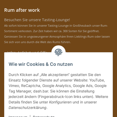
Rum after work
Besuchen Sie unsere Tasting-Lounge!
Ab sofort können Sie in unserer Tasting-Lounge in Großheubach unser Rum-
Sortiment verkosten. Zur Zeit haben wir ca. 300 Sorten für Sie geöffnet.
Geniessen Sie in ungezwungener Atmosphäre Ihren Lieblings-Rum oder lassen
Sie sich von uns durch die Welt des Rums führen.
» Infos, Anfahrt und Öffnungszeiten
Immer auf dem Laufenden mit unseren aktuellen Rum-News!
Wie wir Cookies & Co nutzen
Abonnieren
Durch Klicken auf „Alle akzeptieren“ gestatten Sie den
Bitte senden Sie mir entsprechend Ihrer
Datenschutzerklärung
regelmäßig und
Einsatz folgender Dienste auf unserer Website: YouTube,
jederzeit widerruflich Informationen zu Ihrem Produktsortiment per E-Mail zu.
Vimeo, ReCaptcha, Google Analytics, Google Ads, Google
Tag Manager, dash.bar. Sie können die Einstellung
Vertrag widerrufen
jederzeit ändern (Fingerabdruck-Icon links unten). Weitere
Details finden Sie unter
Konfigurieren
und in unserer
Datenschutzerklärung
.