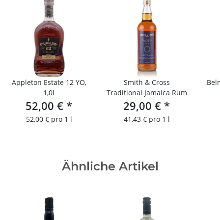
Appleton Estate 12 YO,
Smith & Cross
Bel
1,0l
Traditional Jamaica Rum
52,00 €
*
29,00 €
*
52,00 € pro 1 l
41,43 € pro 1 l
Ähnliche Artikel