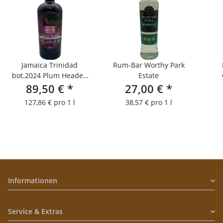
Jamaica Trinidad
Rum-Bar Worthy Park
bot.2024 Plum Headed
Estate
The Parrots Collection
89,50 €
*
27,00 €
*
Limtited Edition Blended
127,86 € pro 1 l
38,57 € pro 1 l
Rum
Informationen
Service & Extras