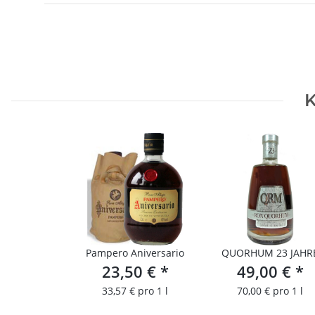
K
Pampero Aniversario
QUORHUM 23 JAHR
23,50 €
*
49,00 €
*
33,57 € pro 1 l
70,00 € pro 1 l