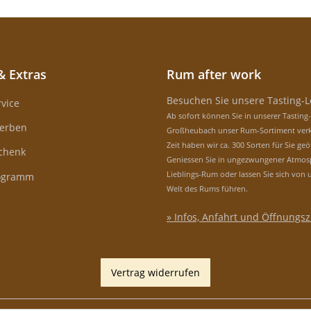
& Extras
Rum after work
Besuchen Sie unsere Tasting-
vice
Ab sofort können Sie in unserer Tasting
erben
Großheubach unser Rum-Sortiment verk
Zeit haben wir ca. 300 Sorten für Sie geö
schenk
Geniessen Sie in ungezwungener Atmos
Lieblings-Rum oder lassen Sie sich von 
rogramm
Welt des Rums führen.
» Infos, Anfahrt und Öffnungsz
Vertrag widerrufen