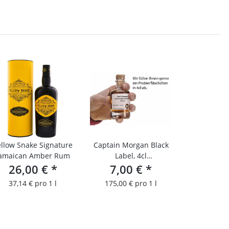
ellow Snake Signature
Captain Morgan Black
amaican Amber Rum
Label, 4cl
26,00 €
*
Probierfläschchen
7,00 €
*
37,14 € pro 1 l
175,00 € pro 1 l