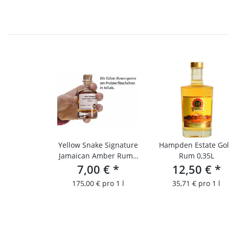
Yellow Snake Signature
Hampden Estate Go
Jamaican Amber Rum /
Rum 0,35L
4 cl Probierfläschchen
7,00 €
*
12,50 €
*
175,00 € pro 1 l
35,71 € pro 1 l