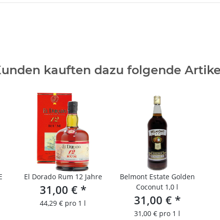
unden kauften dazu folgende Artike
E
El Dorado Rum 12 Jahre
Belmont Estate Golden
31,00 €
*
Coconut 1,0 l
31,00 €
*
44,29 € pro 1 l
31,00 € pro 1 l