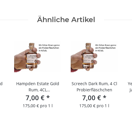
Ähnliche Artikel
ld
Hampden Estate Gold
Screech Dark Rum, 4 Cl
Y
Rum, 4CL
Probierfläschchen
J
PROBIERFLÄSCHCHEN
7,00 €
*
7,00 €
*
175,00 € pro 1 l
175,00 € pro 1 l