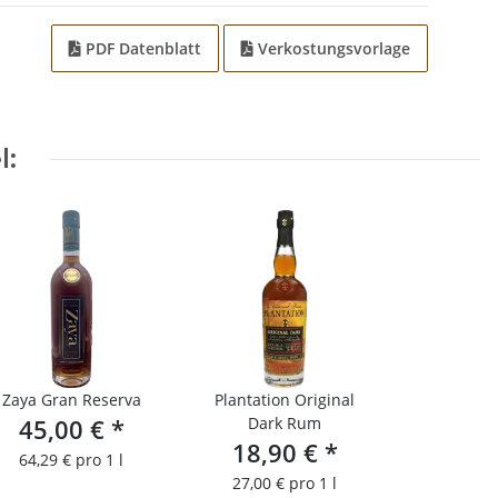
PDF Datenblatt
Verkostungsvorlage
l:
Zaya Gran Reserva
Plantation Original
45,00 €
*
Dark Rum
18,90 €
*
64,29 € pro 1 l
27,00 € pro 1 l