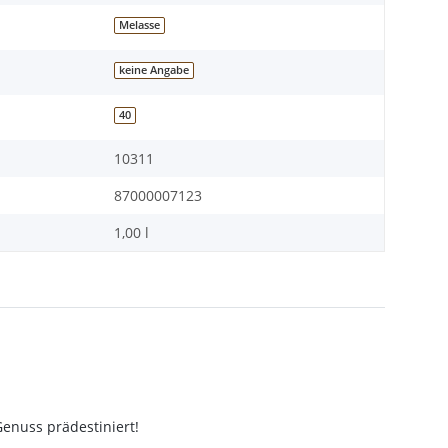
Melasse
keine Angabe
40
10311
87000007123
1,00 l
enuss prädestiniert!