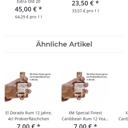
Extra Old 20
23,50 €
*
45,00 €
*
33,57 € pro 1 l
64,29 € pro 1 l
Ähnliche Artikel
El Dorado Rum 12 Jahre,
XM Special Finest
X
4cl Probierfläschchen
Caribbean Rum 12 Years
Cari
7,00 €
*
Old/4cl Probierfläschen
7,00 €
*