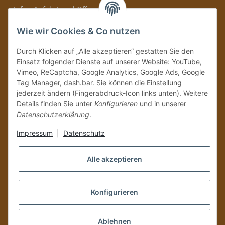
» Infos, Anfahrt und Öffnungszeiten
Immer auf dem Laufenden mit unseren aktuellen Rum-News!
Wie wir Cookies & Co nutzen
Abonnieren
Durch Klicken auf „Alle akzeptieren“ gestatten Sie den
Bitte senden Sie mir entsprechend Ihrer
Datenschutzerklärung
regelmäßig und
Einsatz folgender Dienste auf unserer Website: YouTube,
jederzeit widerruflich Informationen zu Ihrem Produktsortiment per E-Mail zu.
Vimeo, ReCaptcha, Google Analytics, Google Ads, Google
Tag Manager, dash.bar. Sie können die Einstellung
Vertrag widerrufen
jederzeit ändern (Fingerabdruck-Icon links unten). Weitere
Details finden Sie unter
Konfigurieren
und in unserer
Datenschutzerklärung
.
Impressum
|
Datenschutz
Alle akzeptieren
Konfigurieren
Versand und Zustellung nur an volljährige Personen!
Ablehnen