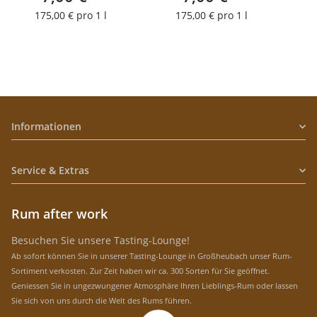
175,00 € pro 1 l
175,00 € pro 1 l
Informationen
Service & Extras
Rum after work
Besuchen Sie unsere Tasting-Lounge!
Ab sofort können Sie in unserer Tasting-Lounge in Großheubach unser Rum-
Sortiment verkosten. Zur Zeit haben wir ca. 300 Sorten für Sie geöffnet.
Geniessen Sie in ungezwungener Atmosphäre Ihren Lieblings-Rum oder lassen
Sie sich von uns durch die Welt des Rums führen.