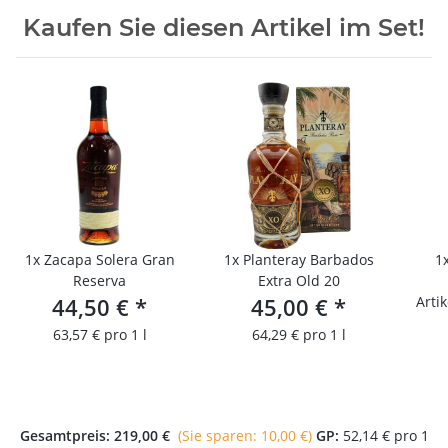
Kaufen Sie diesen Artikel im Set!
1x
Zacapa Solera Gran
1x
Planteray Barbados
1
Reserva
Extra Old 20
44,50 €
*
45,00 €
*
Artik
63,57 € pro 1 l
64,29 € pro 1 l
Gesamtpreis:
219,00 €
(Sie sparen: 10,00 €)
GP:
52,14 € pro 1