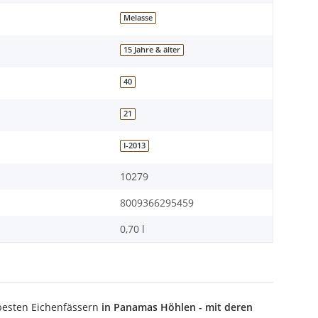
Melasse
15 Jahre & älter
40
21
I-2013
10279
8009366295459
0,70 l
besten Eichenfässern
in Panamas Höhlen - mit deren