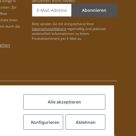
aktuellen Rum-News!
-Lounge in
osten. Zur
Abonnieren
ffnet.
phäre Ihren
Bitte senden Sie mir entsprechend Ihrer
uns durch die
Datenschutzerklärung
regelmäßig und jederzeit
widerruflich Informationen zu Ihrem
Produktsortiment per E-Mail zu.
eiten
Alle akzeptieren
Konfigurieren
Ablehnen
lung via PayPal bei Kubanischen Produkten nicht möglich.