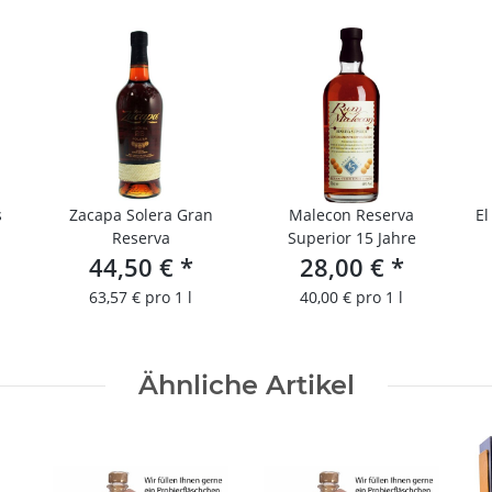
s
Zacapa Solera Gran
Malecon Reserva
El
Reserva
Superior 15 Jahre
44,50 €
*
28,00 €
*
63,57 € pro 1 l
40,00 € pro 1 l
Ähnliche Artikel