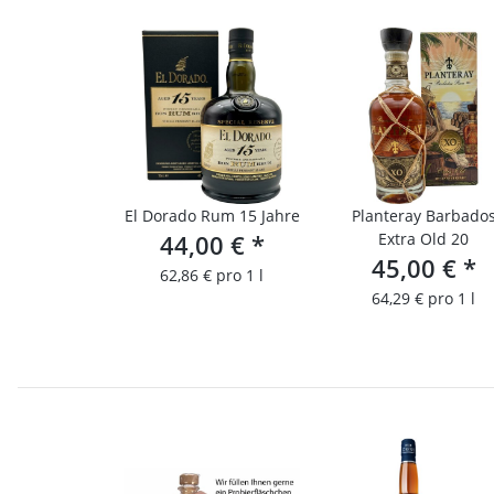
El Dorado Rum 15 Jahre
Planteray Barbado
44,00 €
*
Extra Old 20
45,00 €
*
62,86 € pro 1 l
64,29 € pro 1 l