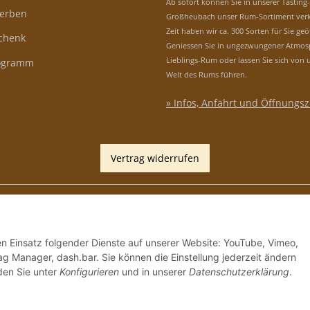
Ab sofort können Sie in unserer Tasting
erben
Großheubach unser Rum-Sortiment verk
Zeit haben wir ca. 300 Sorten für Sie geö
schenk
Geniessen Sie in ungezwungener Atmos
Lieblings-Rum oder lassen Sie sich von 
rogramm
Welt des Rums führen.
» Infos, Anfahrt und Öffnungsz
Vertrag widerrufen
den Einsatz folgender Dienste auf unserer Website: YouTube, Vimeo,
g Manager, dash.bar. Sie können die Einstellung jederzeit ändern
nden Sie unter
Konfigurieren
und in unserer
Datenschutzerklärung
.
*
Alle Preise inkl. gesetzlicher USt., zzgl.
Versand
, Zah