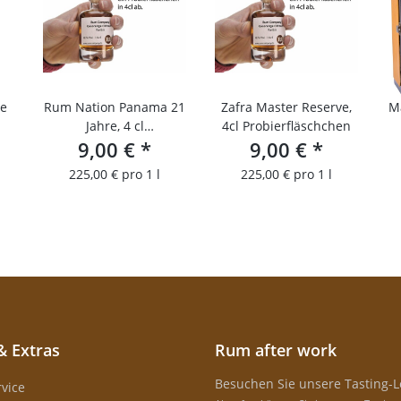
ve
Rum Nation Panama 21
Zafra Master Reserve,
M
Jahre, 4 cl
4cl Probierfläschchen
Probierfläschchen
9,00 €
*
9,00 €
*
225,00 € pro 1 l
225,00 € pro 1 l
& Extras
Rum after work
Besuchen Sie unsere Tasting-
vice