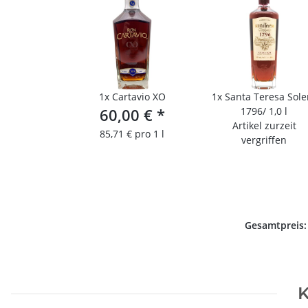
1x
Cartavio XO
1x
Santa Teresa Sole
60,00 €
*
1796/ 1,0 l
Artikel zurzeit
85,71 € pro 1 l
vergriffen
Gesamtpreis
K