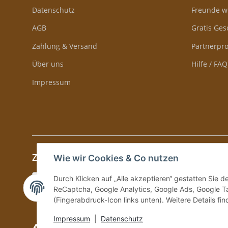
Datenschutz
Freunde w
AGB
Gratis Ge
Zahlung & Versand
Partnerp
Über uns
Hilfe / FAQ
Impressum
Zahlung & Versand
Wie wir Cookies & Co nutzen
Durch Klicken auf „Alle akzeptieren“ gestatten Sie 
ReCaptcha, Google Analytics, Google Ads, Google Ta
(Fingerabdruck-Icon links unten). Weitere Details fi
Impressum
|
Datenschutz
Versand und Zustellung nur an volljährige Personen!