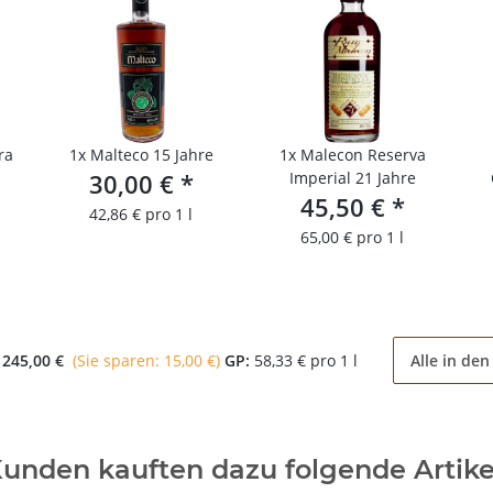
ra
1x
Malteco 15 Jahre
1x
Malecon Reserva
30,00 €
*
Imperial 21 Jahre
45,50 €
*
42,86 € pro 1 l
65,00 € pro 1 l
:
245,00 €
(Sie sparen: 15,00 €)
GP:
58,33 € pro 1 l
Alle in de
unden kauften dazu folgende Artike