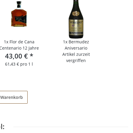
1x
Flor de Cana
1x
Bermudez
Centenario 12 Jahre
Aniversario
43,00 €
*
Artikel zurzeit
vergriffen
61,43 € pro 1 l
n Warenkorb
l: