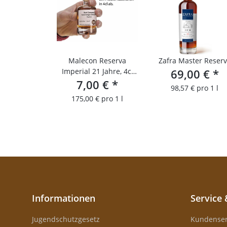
Malecon Reserva
Zafra Master Reser
Imperial 21 Jahre, 4cl
69,00 €
*
Probierfläschchen
7,00 €
*
98,57 € pro 1 l
175,00 € pro 1 l
Informationen
Service 
Jugendschutzgesetz
Kundenser