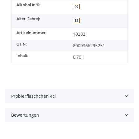
Alkohol in %:
40
Alter (Jahre):
15
Artikelnummer:
10282
GTIN:
8009366295251
Inhalt:
0,70 l
Probierfläschchen 4cl
Bewertungen