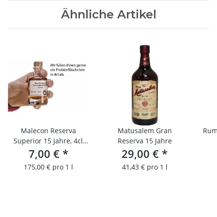
Ähnliche Artikel
Malecon Reserva
Matusalem Gran
Rum
Superior 15 Jahre, 4cl
Reserva 15 Jahre
Probierfläschchen
7,00 €
*
29,00 €
*
175,00 € pro 1 l
41,43 € pro 1 l