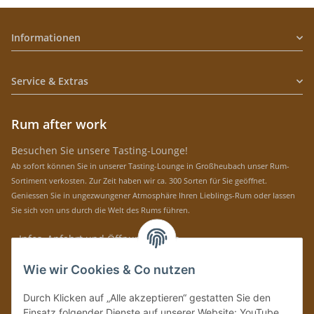
Informationen
Service & Extras
Rum after work
Besuchen Sie unsere Tasting-Lounge!
Ab sofort können Sie in unserer Tasting-Lounge in Großheubach unser Rum-
Sortiment verkosten. Zur Zeit haben wir ca. 300 Sorten für Sie geöffnet.
Geniessen Sie in ungezwungener Atmosphäre Ihren Lieblings-Rum oder lassen
Sie sich von uns durch die Welt des Rums führen.
» Infos, Anfahrt und Öffnungszeiten
Immer auf dem Laufenden mit unseren aktuellen Rum-News!
Wie wir Cookies & Co nutzen
Abonnieren
Durch Klicken auf „Alle akzeptieren“ gestatten Sie den
Bitte senden Sie mir entsprechend Ihrer
Datenschutzerklärung
regelmäßig und
Einsatz folgender Dienste auf unserer Website: YouTube,