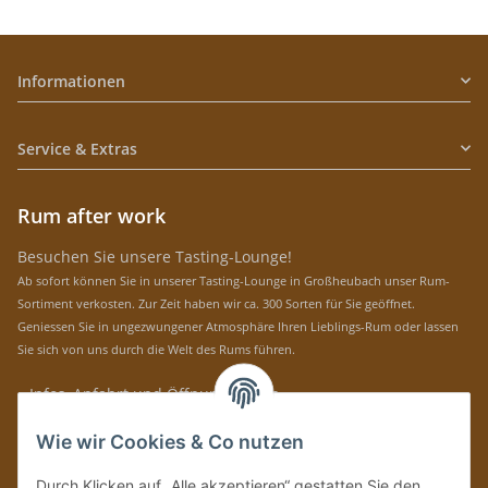
Informationen
Service & Extras
Rum after work
Besuchen Sie unsere Tasting-Lounge!
Ab sofort können Sie in unserer Tasting-Lounge in Großheubach unser Rum-
Sortiment verkosten. Zur Zeit haben wir ca. 300 Sorten für Sie geöffnet.
Geniessen Sie in ungezwungener Atmosphäre Ihren Lieblings-Rum oder lassen
Sie sich von uns durch die Welt des Rums führen.
» Infos, Anfahrt und Öffnungszeiten
Immer auf dem Laufenden mit unseren aktuellen Rum-News!
Wie wir Cookies & Co nutzen
Abonnieren
Durch Klicken auf „Alle akzeptieren“ gestatten Sie den