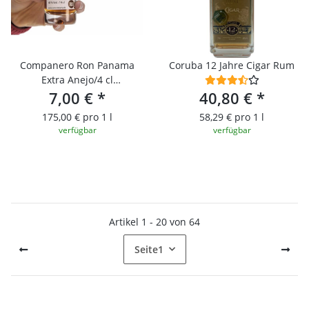
Companero Ron Panama
Coruba 12 Jahre Cigar Rum
Extra Anejo/4 cl
Probierfläschchen
7,00 €
*
40,80 €
*
175,00 € pro 1 l
58,29 € pro 1 l
verfügbar
verfügbar
Artikel 1 - 20 von 64
Seite
1