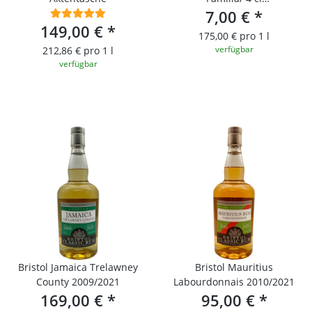
Probierfläschchen
7,00 €
*
149,00 €
*
175,00 € pro 1 l
verfügbar
212,86 € pro 1 l
verfügbar
Bristol Jamaica Trelawney
Bristol Mauritius
County 2009/2021
Labourdonnais 2010/2021
169,00 €
*
95,00 €
*