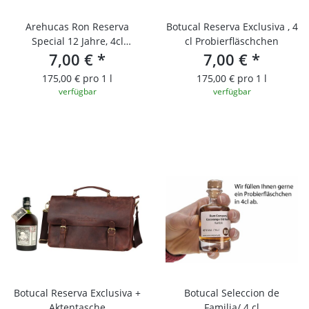
Arehucas Ron Reserva
Botucal Reserva Exclusiva , 4
Special 12 Jahre, 4cl
cl Probierfläschchen
Probierfläschchen
7,00 €
*
7,00 €
*
175,00 € pro 1 l
175,00 € pro 1 l
verfügbar
verfügbar
Botucal Reserva Exclusiva +
Botucal Seleccion de
Aktentasche
Familia/ 4 cl