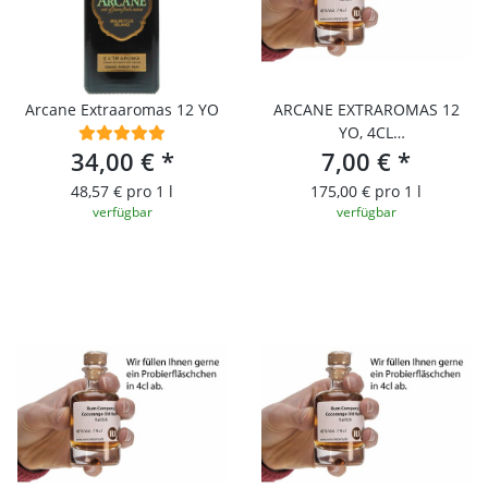
Arcane Extraaromas 12 YO
ARCANE EXTRAROMAS 12
YO, 4CL
34,00 €
*
PROBIERFLÄSCHCHEN
7,00 €
*
48,57 € pro 1 l
175,00 € pro 1 l
verfügbar
verfügbar