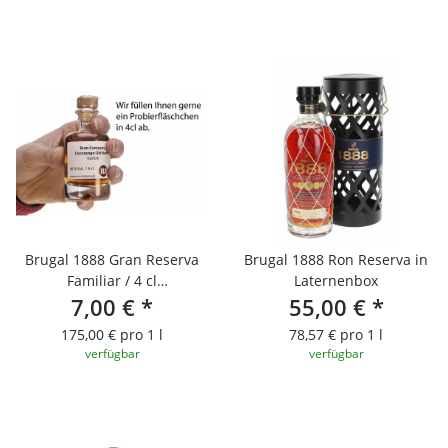
Brugal 1888 Gran Reserva
Brugal 1888 Ron Reserva in
Familiar / 4 cl
Laternenbox
Probierfläschchen
7,00 €
*
55,00 €
*
175,00 € pro 1 l
78,57 € pro 1 l
verfügbar
verfügbar