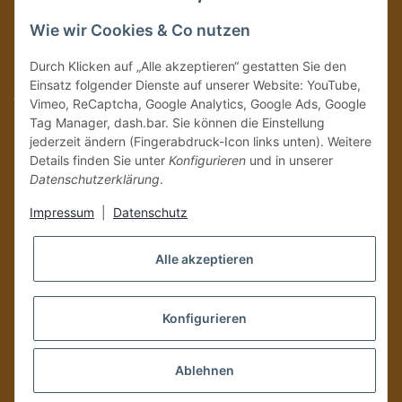
Immer auf dem Laufenden mit unseren aktuellen Rum-News!
Wie wir Cookies & Co nutzen
Abonnieren
Durch Klicken auf „Alle akzeptieren“ gestatten Sie den
Bitte senden Sie mir entsprechend Ihrer
Datenschutzerklärung
regelmäßig und
Einsatz folgender Dienste auf unserer Website: YouTube,
jederzeit widerruflich Informationen zu Ihrem Produktsortiment per E-Mail zu.
Vimeo, ReCaptcha, Google Analytics, Google Ads, Google
Tag Manager, dash.bar. Sie können die Einstellung
Vertrag widerrufen
jederzeit ändern (Fingerabdruck-Icon links unten). Weitere
Details finden Sie unter
Konfigurieren
und in unserer
Datenschutzerklärung
.
Impressum
|
Datenschutz
Alle akzeptieren
Konfigurieren
Versand und Zustellung nur an volljährige Personen!
Ablehnen
*
Alle Preise inkl. gesetzlicher USt., zzgl.
Versand
, Zahlung via
PayPal bei Kubanischen Produkten nicht möglich.