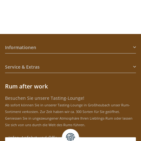
Informationen
Service & Extras
Rum after work
Besuchen Sie unsere Tasting-Lounge!
Ab sofort können Sie in unserer Tasting-Lounge in Großheubach unser Rum-
Sortiment verkosten. Zur Zeit haben wir ca. 300 Sorten für Sie geöffnet.
Geniessen Sie in ungezwungener Atmosphäre Ihren Lieblings-Rum oder lassen
Sie sich von uns durch die Welt des Rums führen.
» Infos, Anfahrt und Öffnungszeiten