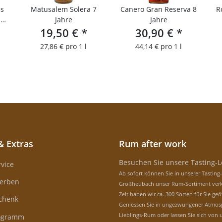
es
Matusalem Solera 7
Canero Gran Reserva 8
R
e
Jahre
Jahre
19,50 €
*
30,90 €
*
27,86 € pro 1 l
44,14 € pro 1 l
& Extras
Rum after work
Besuchen Sie unsere Tasting-
vice
Ab sofort können Sie in unserer Tasting
erben
Großheubach unser Rum-Sortiment verk
Zeit haben wir ca. 300 Sorten für Sie geö
schenk
Geniessen Sie in ungezwungener Atmos
Lieblings-Rum oder lassen Sie sich von 
rogramm