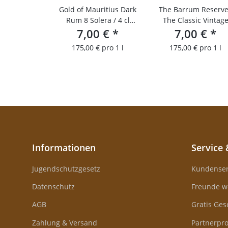
Gold of Mauritius Dark
The Barrum Reserv
Rum 8 Solera / 4 cl
The Classic Vintag
Probierfläschchen
7,00 €
*
7,00 €
2018 / 4 cl
*
Probierfläschchen
175,00 € pro 1 l
175,00 € pro 1 l
Informationen
Service 
Jugendschutzgesetz
Kundenser
Datenschutz
Freunde w
AGB
Gratis Ge
Zahlung & Versand
Partnerp