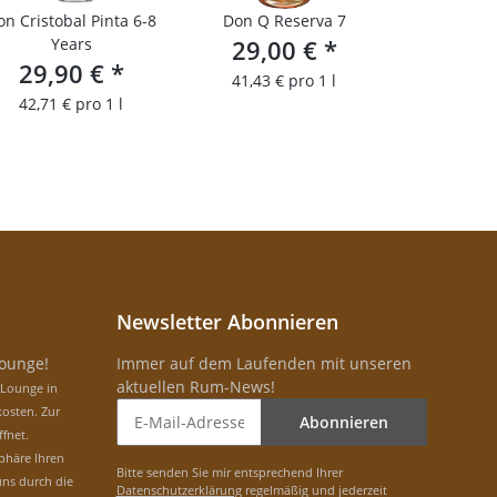
on Cristobal Pinta 6-8
Don Q Reserva 7
Years
29,00 €
*
29,90 €
*
41,43 € pro 1 l
42,71 € pro 1 l
Newsletter Abonnieren
Lounge!
Immer auf dem Laufenden mit unseren
aktuellen Rum-News!
-Lounge in
osten. Zur
Abonnieren
ffnet.
phäre Ihren
Bitte senden Sie mir entsprechend Ihrer
uns durch die
Datenschutzerklärung
regelmäßig und jederzeit