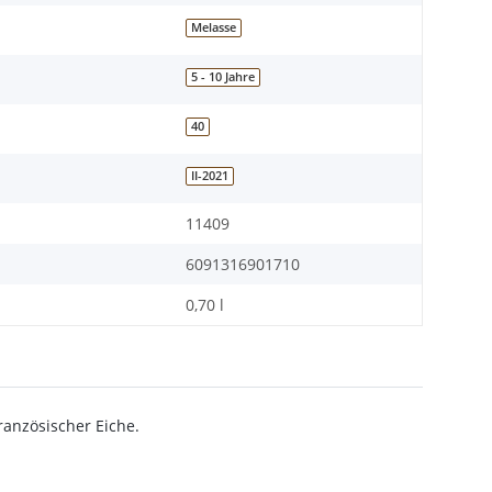
Melasse
5 - 10 Jahre
40
II-2021
11409
6091316901710
0,70 l
französischer Eiche.