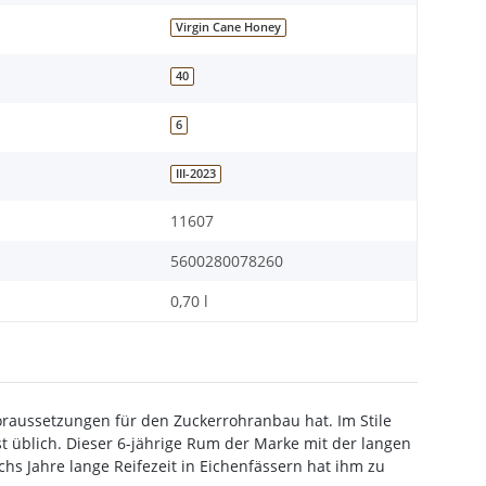
Virgin Cane Honey
40
6
III-2023
11607
5600280078260
0,70 l
raussetzungen für den Zuckerrohranbau hat. Im Stile
t üblich. Dieser 6-jährige Rum der Marke mit der langen
chs Jahre lange Reifezeit in Eichenfässern hat ihm zu