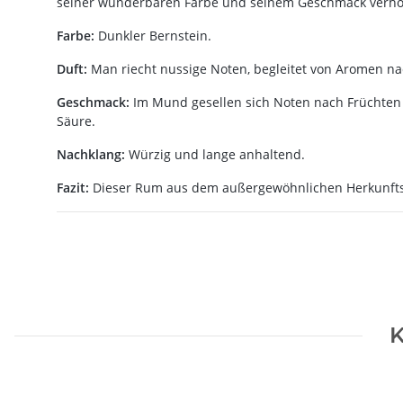
seiner wunderbaren Farbe und seinem Geschmack verho
Farbe:
Dunkler Bernstein.
Duft:
Man riecht nussige Noten, begleitet von Aromen na
Geschmack:
Im Mund gesellen sich Noten nach Früchten 
Säure.
Nachklang:
Würzig und lange anhaltend.
Fazit:
Dieser Rum aus dem außergewöhnlichen Herkunftslan
K