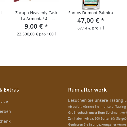
l
Zacapa Heavenly Cask
Santos Dumont Palmira
La Armonia/ 4 cl
47,00 €
*
Probierfläschchen
9,00 €
*
67,14 € pro 1 l
22.500,00 € pro 100 l
& Extras
Rum after work
Besuchen Sie unsere Tasting-
vice
Ab sofort können Sie in unserer Tasting
erben
Großheubach unser Rum-Sortiment verk
Zeit haben wir ca. 300 Sorten für Sie geö
schenk
Geniessen Sie in ungezwungener Atmos