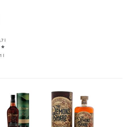
,7 l
€
*
1 l