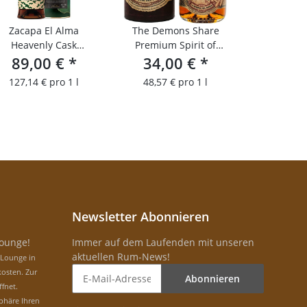
Zacapa El Alma
The Demons Share
Heavenly Cask
Premium Spirit of
89,00 €
Collection
*
34,00 €
Panama 6YO
*
127,14 € pro 1 l
48,57 € pro 1 l
Newsletter Abonnieren
Lounge!
Immer auf dem Laufenden mit unseren
aktuellen Rum-News!
-Lounge in
osten. Zur
Abonnieren
ffnet.
phäre Ihren