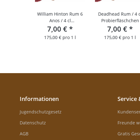
William Hinton Rum 6
Deadhead Rum / 4 c
Anos / 4 cl
Probierfläschchen
Probierfläschchen
7,00 €
*
7,00 €
*
175,00 € pro 1 l
175,00 € pro 1 l
Informationen
Service 
Jugendschutzgesetz
Kundenser
Datenschutz
Freunde w
AGB
Gratis Ge