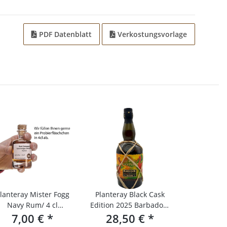
PDF Datenblatt
Verkostungsvorlage
lanteray Mister Fogg
Planteray Black Cask
Navy Rum/ 4 cl
Edition 2025 Barbados-
Probierfläschchen
7,00 €
*
28,50 €
Trinidad
*