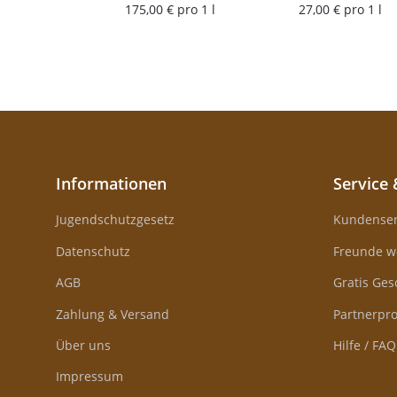
175,00 € pro 1 l
27,00 € pro 1 l
Informationen
Service 
Jugendschutzgesetz
Kundenser
Datenschutz
Freunde w
AGB
Gratis Ge
Zahlung & Versand
Partnerp
Über uns
Hilfe / FAQ
Impressum