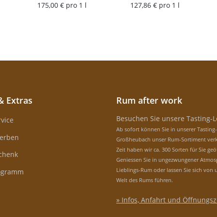
175,00 € pro 1 l
127,86 € pro 1 l
Blended Rum
& Extras
Rum after work
Besuchen Sie unsere Tasting-
vice
Ab sofort können Sie in unserer Tasting
erben
Großheubach unser Rum-Sortiment verk
Zeit haben wir ca. 300 Sorten für Sie geö
schenk
Geniessen Sie in ungezwungener Atmos
Lieblings-Rum oder lassen Sie sich von 
rogramm
Welt des Rums führen.
» Infos, Anfahrt und Öffnungsz