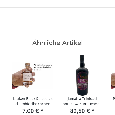
Ähnliche Artikel
Kraken Black Spiced , 4
Jamaica Trinidad
P
cl Probierfläschchen
bot.2024 Plum Headed
7,00 €
*
The Parrots Collection
89,50 €
*
Limtited Edition