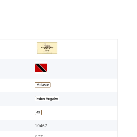
Melasse
keine Angabe
49
10467
0,75 l