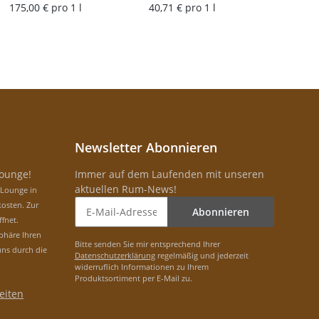
175,00 € pro 1 l
40,71 € pro 1 l
Newsletter Abonnieren
Lounge!
Immer auf dem Laufenden mit unseren
aktuellen Rum-News!
-Lounge in
osten. Zur
Abonnieren
ffnet.
phäre Ihren
Bitte senden Sie mir entsprechend Ihrer
uns durch die
Datenschutzerklärung
regelmäßig und jederzeit
widerruflich Informationen zu Ihrem
Produktsortiment per E-Mail zu.
eiten