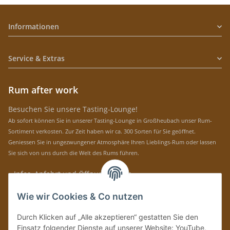
Informationen
Service & Extras
Rum after work
Besuchen Sie unsere Tasting-Lounge!
Ab sofort können Sie in unserer Tasting-Lounge in Großheubach unser Rum-
Sortiment verkosten. Zur Zeit haben wir ca. 300 Sorten für Sie geöffnet.
Geniessen Sie in ungezwungener Atmosphäre Ihren Lieblings-Rum oder lassen
Sie sich von uns durch die Welt des Rums führen.
» Infos, Anfahrt und Öffnungszeiten
Immer auf dem Laufenden mit unseren aktuellen Rum-News!
Wie wir Cookies & Co nutzen
Abonnieren
Durch Klicken auf „Alle akzeptieren“ gestatten Sie den
Bitte senden Sie mir entsprechend Ihrer
Datenschutzerklärung
regelmäßig und
Einsatz folgender Dienste auf unserer Website: YouTube,