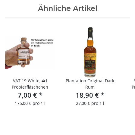
Ähnliche Artikel
VAT 19 White, 4cl
Plantation Original Dark
Probierfläschchen
Rum
P
7,00 €
*
18,90 €
*
175,00 € pro 1 l
27,00 € pro 1 l