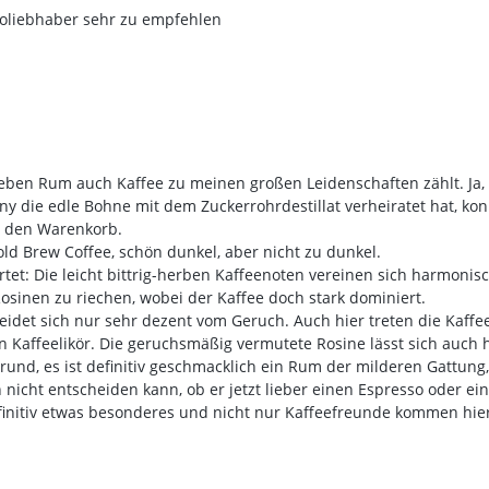
soliebhaber sehr zu empfehlen
ben Rum auch Kaffee zu meinen großen Leidenschaften zählt. Ja, d
die edle Bohne mit dem Zuckerrohrdestillat verheiratet hat, konnt
in den Warenkorb.
ld Brew Coffee, schön dunkel, aber nicht zu dunkel.
tet: Die leicht bittrig-herben Kaffeenoten vereinen sich harmonis
sinen zu riechen, wobei der Kaffee doch stark dominiert.
det sich nur sehr dezent vom Geruch. Auch hier treten die Kaffee
 an Kaffeelikör. Die geruchsmäßig vermutete Rosine lässt sich auch
rgrund, es ist definitiv geschmacklich ein Rum der milderen Gattu
nicht entscheiden kann, ob er jetzt lieber einen Espresso oder ei
initiv etwas besonderes und nicht nur Kaffeefreunde kommen hier