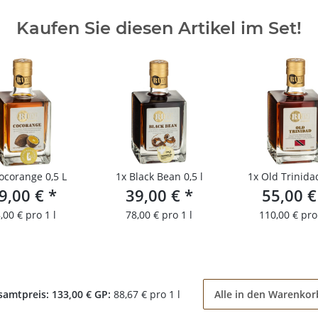
Kaufen Sie diesen Artikel im Set!
Cocorange 0,5 L
1x
Black Bean 0,5 l
1x
Old Trinidad
9,00 €
*
39,00 €
*
55,00 
,00 € pro 1 l
78,00 € pro 1 l
110,00 € pro 
samtpreis:
133,00 €
GP:
88,67 € pro 1 l
Alle in den Warenkor