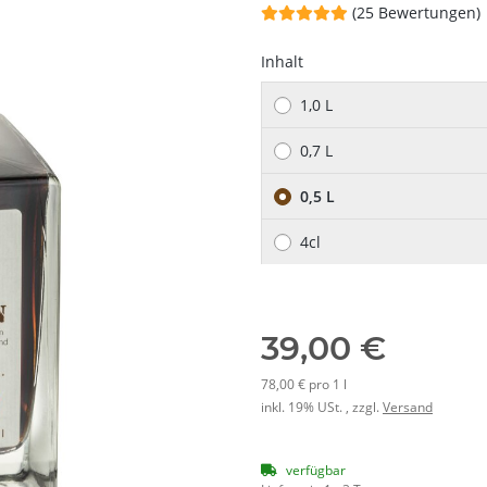
(25 Bewertungen)
Inhalt
1,0 L
0,7 L
0,5 L
4cl
39,00 €
78,00 € pro 1 l
inkl. 19% USt. , zzgl.
Versand
verfügbar