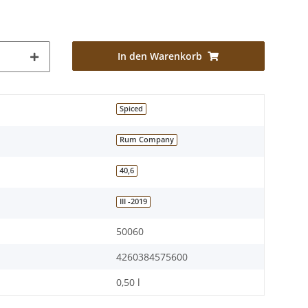
In den Warenkorb
Spiced
Rum Company
40,6
III -2019
50060
4260384575600
0,50 l