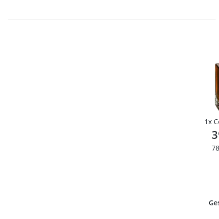
1x
3
78
Ge