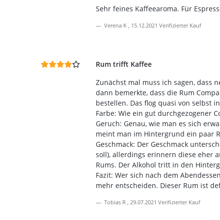
Sehr feines Kaffeearoma. Für Espres
Verena K
,
15.12.2021
Verifizierter Kauf
Rum trifft Kaffee
Zunächst mal muss ich sagen, dass ne
dann bemerkte, dass die Rum Company 
bestellen. Das flog quasi von selbst 
Farbe: Wie ein gut durchgezogener Co
Geruch: Genau, wie man es sich erwar
meint man im Hintergrund ein paar Ro
Geschmack: Der Geschmack unterschei
soll), allerdings erinnern diese eher
Rums. Der Alkohol tritt in den Hinte
Fazit: Wer sich nach dem Abendessen 
mehr entscheiden. Dieser Rum ist def
Tobias R
,
29.07.2021
Verifizierter Kauf