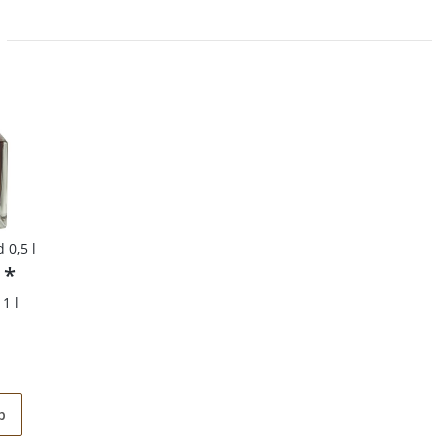
 0,5 l
€
*
1 l
b