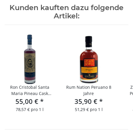
Kunden kauften dazu folgende
Artikel:
Ron Cristobal Santa
Rum Nation Peruano 8
Z
Maria Pineau Cask
Jahre
P
55,00 €
Finish
*
35,90 €
*
78,57 € pro 1 l
51,29 € pro 1 l