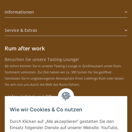
Informationen
Service & Extras
Rum after work
Besuchen Sie unsere Tasting-Lounge!
Ab sofort können Sie in unserer Tasting-Lounge in Großheubach unser Rum-
Sortiment verkosten. Zur Zeit haben wir ca. 300 Sorten für Sie geöffnet.
Geniessen Sie in ungezwungener Atmosphäre Ihren Lieblings-Rum oder lassen
Sie sich von uns durch die Welt des Rums führen.
» Infos, Anfahrt und Öffnungszeiten
Immer auf dem Laufenden mit unseren aktuellen Rum-News!
Wie wir Cookies & Co nutzen
Abonnieren
Durch Klicken auf „Alle akzeptieren“ gestatten Sie den
Bitte senden Sie mir entsprechend Ihrer
Datenschutzerklärung
regelmäßig und
Einsatz folgender Dienste auf unserer Website: YouTube,
jederzeit widerruflich Informationen zu Ihrem Produktsortiment per E-Mail zu.