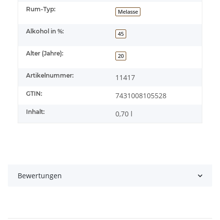
Rum-Typ:
Melasse
Alkohol in %:
45
Alter (Jahre):
20
Artikelnummer:
11417
GTIN:
7431008105528
Inhalt:
0,70 l
Bewertungen