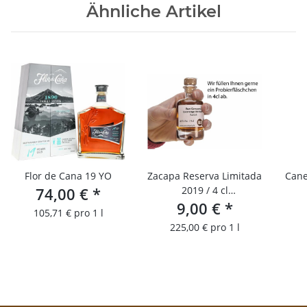
Ähnliche Artikel
Flor de Cana 19 YO
Zacapa Reserva Limitada
Cane
74,00 €
*
2019 / 4 cl
Probierfläschchen
9,00 €
*
105,71 € pro 1 l
225,00 € pro 1 l