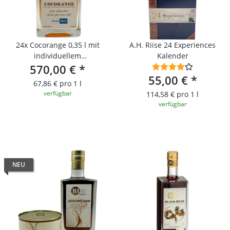
24x Cocorange 0,35 l mit
A.H. Riise 24 Experiences
individuellem
Kalender
570,00 €
Firmeneindruck
*
55,00 €
*
67,86 € pro 1 l
verfügbar
114,58 € pro 1 l
verfügbar
NEU