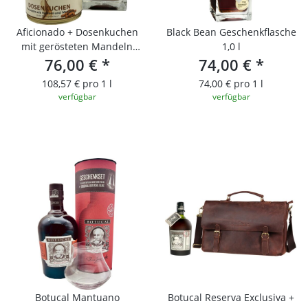
Aficionado + Dosenkuchen
Black Bean Geschenkflasche
mit gerösteten Mandeln
1,0 l
76,00 €
und Rosinen
*
74,00 €
*
108,57 € pro 1 l
74,00 € pro 1 l
verfügbar
verfügbar
Botucal Mantuano
Botucal Reserva Exclusiva +