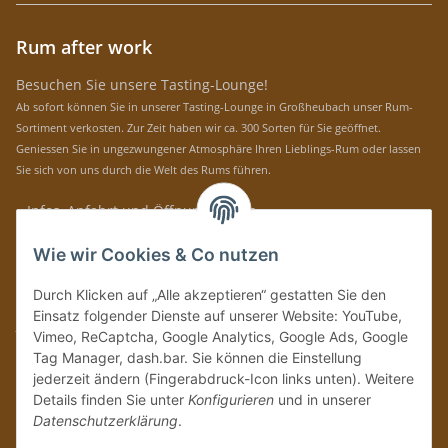
Rum after work
Besuchen Sie unsere Tasting-Lounge!
Ab sofort können Sie in unserer Tasting-Lounge in Großheubach unser Rum-
Sortiment verkosten. Zur Zeit haben wir ca. 300 Sorten für Sie geöffnet.
Geniessen Sie in ungezwungener Atmosphäre Ihren Lieblings-Rum oder lassen
Sie sich von uns durch die Welt des Rums führen.
» Infos, Anfahrt und Öffnungszeiten
Immer auf dem Laufenden mit unseren aktuellen Rum-News!
Wie wir Cookies & Co nutzen
Abonnieren
Durch Klicken auf „Alle akzeptieren“ gestatten Sie den
Bitte senden Sie mir entsprechend Ihrer
Datenschutzerklärung
regelmäßig und
Einsatz folgender Dienste auf unserer Website: YouTube,
jederzeit widerruflich Informationen zu Ihrem Produktsortiment per E-Mail zu.
Vimeo, ReCaptcha, Google Analytics, Google Ads, Google
Tag Manager, dash.bar. Sie können die Einstellung
Vertrag widerrufen
jederzeit ändern (Fingerabdruck-Icon links unten). Weitere
Details finden Sie unter
Konfigurieren
und in unserer
Datenschutzerklärung
.