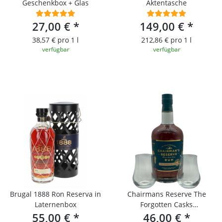
Geschenkbox + Glas
Aktentasche
27,00 €
*
149,00 €
*
38,57 € pro 1 l
212,86 € pro 1 l
verfügbar
verfügbar
Brugal 1888 Ron Reserva in
Chairmans Reserve The
Laternenbox
Forgotten Casks
55,00 €
*
46,00 €
Geschenkset
*