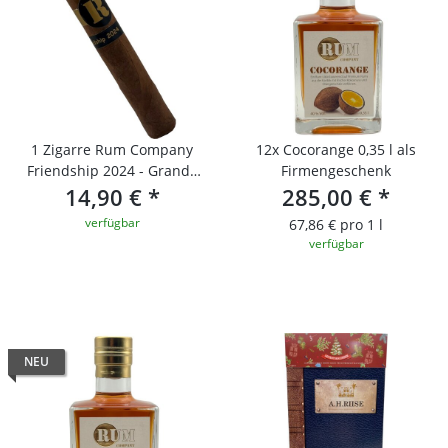
1 Zigarre Rum Company
12x Cocorange 0,35 l als
Friendship 2024 - Grande
Firmengeschenk
14,90 €
Robusto
*
285,00 €
*
verfügbar
67,86 € pro 1 l
verfügbar
NEU