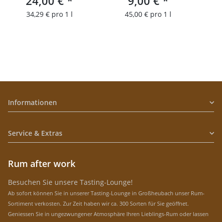
24,00 €
*
9,00 €
*
34,29 € pro 1 l
45,00 € pro 1 l
Informationen
Service & Extras
Rum after work
Besuchen Sie unsere Tasting-Lounge!
Ab sofort können Sie in unserer Tasting-Lounge in Großheubach unser Rum-
Sortiment verkosten. Zur Zeit haben wir ca. 300 Sorten für Sie geöffnet.
Geniessen Sie in ungezwungener Atmosphäre Ihren Lieblings-Rum oder lassen