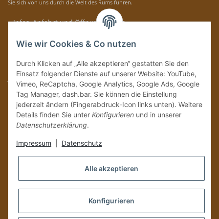
Sie sich von uns durch die Welt des Rums führen.
» Infos, Anfahrt und Öffnungszeiten
Immer auf dem Laufenden mit unseren aktuellen Rum-News!
Wie wir Cookies & Co nutzen
Abonnieren
Durch Klicken auf „Alle akzeptieren“ gestatten Sie den
Bitte senden Sie mir entsprechend Ihrer
Datenschutzerklärung
regelmäßig und
Einsatz folgender Dienste auf unserer Website: YouTube,
jederzeit widerruflich Informationen zu Ihrem Produktsortiment per E-Mail zu.
Vimeo, ReCaptcha, Google Analytics, Google Ads, Google
Tag Manager, dash.bar. Sie können die Einstellung
Vertrag widerrufen
jederzeit ändern (Fingerabdruck-Icon links unten). Weitere
Details finden Sie unter
Konfigurieren
und in unserer
Datenschutzerklärung
.
Impressum
|
Datenschutz
Alle akzeptieren
Konfigurieren