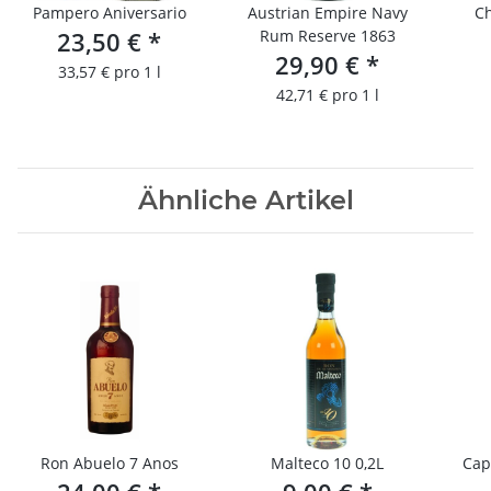
Pampero Aniversario
Austrian Empire Navy
Ch
23,50 €
*
Rum Reserve 1863
29,90 €
*
33,57 € pro 1 l
42,71 € pro 1 l
Ähnliche Artikel
Ron Abuelo 7 Anos
Malteco 10 0,2L
Cap