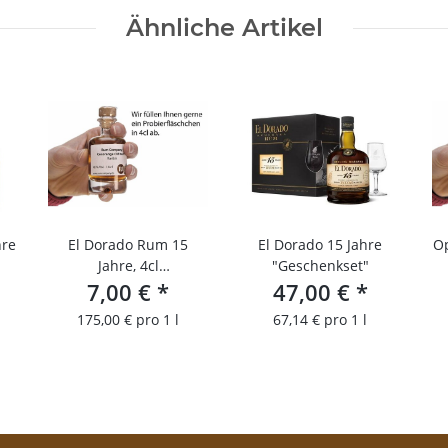
Ähnliche Artikel
hre
El Dorado Rum 15
El Dorado 15 Jahre
O
Jahre, 4cl
"Geschenkset"
Probierfläschchen
7,00 €
*
47,00 €
*
175,00 € pro 1 l
67,14 € pro 1 l