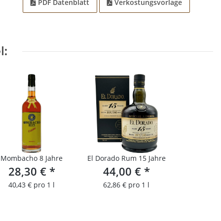
PDF Datenblatt
Verkostungsvorlage
l:
Mombacho 8 Jahre
El Dorado Rum 15 Jahre
28,30 €
*
44,00 €
*
40,43 € pro 1 l
62,86 € pro 1 l