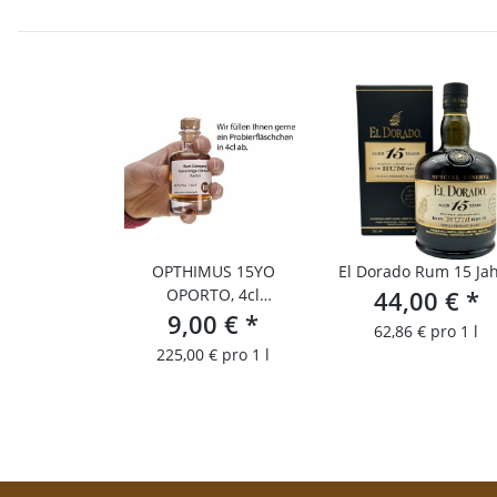
OPTHIMUS 15YO
El Dorado Rum 15 Ja
OPORTO, 4cl
44,00 €
*
Probierfläschchen
9,00 €
*
62,86 € pro 1 l
225,00 € pro 1 l