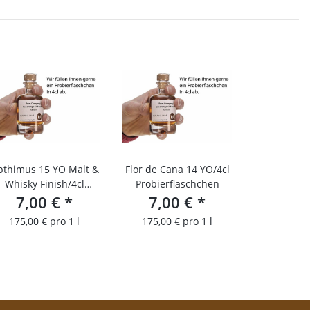
pthimus 15 YO Malt &
Flor de Cana 14 YO/4cl
Whisky Finish/4cl
Probierfläschchen
Probierfläschchen
7,00 €
*
7,00 €
*
175,00 € pro 1 l
175,00 € pro 1 l