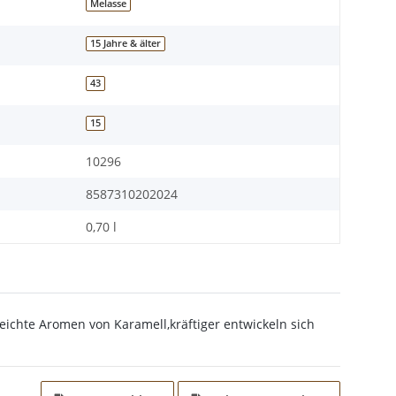
Melasse
15 Jahre & älter
43
15
10296
8587310202024
0,70 l
ichte Aromen von Karamell,kräftiger entwickeln sich