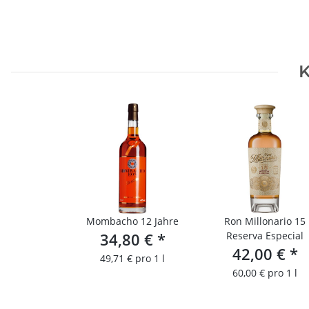
K
Mombacho 12 Jahre
Ron Millonario 15
34,80 €
*
Reserva Especial
42,00 €
*
49,71 € pro 1 l
60,00 € pro 1 l