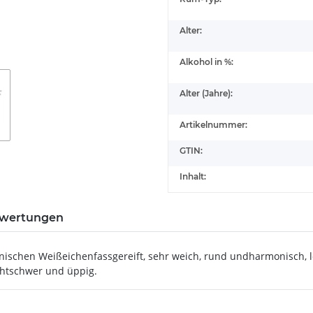
Alter:
Alkohol in %:
Alter (Jahre):
Artikelnummer:
GTIN:
Inhalt:
wertungen
ischen Weißeichenfassgereift, sehr weich, rund undharmonisch, le
chtschwer und üppig.