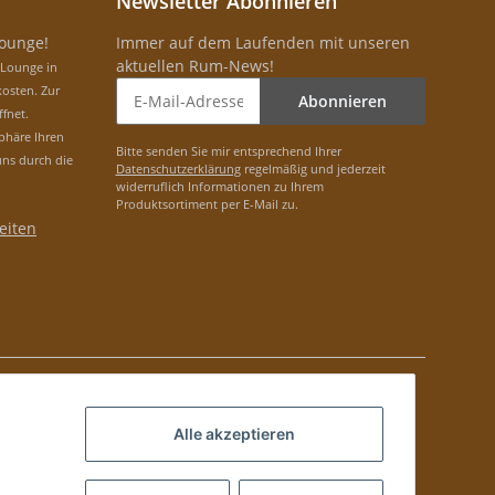
Newsletter Abonnieren
Lounge!
Immer auf dem Laufenden mit unseren
aktuellen Rum-News!
-Lounge in
osten. Zur
Abonnieren
ffnet.
phäre Ihren
Bitte senden Sie mir entsprechend Ihrer
uns durch die
Datenschutzerklärung
regelmäßig und jederzeit
widerruflich Informationen zu Ihrem
Produktsortiment per E-Mail zu.
eiten
Alle akzeptieren