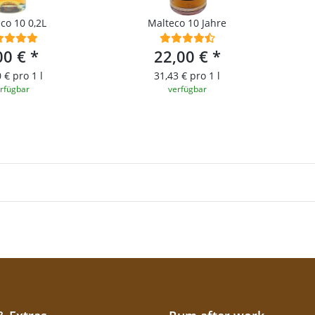
Malteco 10 0,2L
Malteco 10 Jahre
00 €
*
22,00 €
*
 € pro 1 l
31,43 € pro 1 l
rfügbar
verfügbar