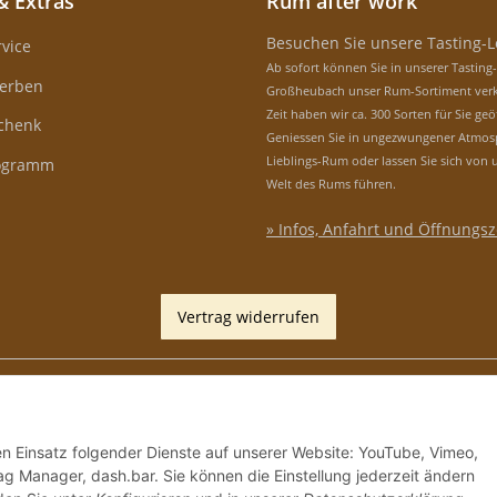
& Extras
Rum after work
Besuchen Sie unsere Tasting-
vice
Ab sofort können Sie in unserer Tasting
erben
Großheubach unser Rum-Sortiment verk
Zeit haben wir ca. 300 Sorten für Sie geö
schenk
Geniessen Sie in ungezwungener Atmos
Lieblings-Rum oder lassen Sie sich von 
rogramm
Welt des Rums führen.
» Infos, Anfahrt und Öffnungsz
Vertrag widerrufen
den Einsatz folgender Dienste auf unserer Website: YouTube, Vimeo,
g Manager, dash.bar. Sie können die Einstellung jederzeit ändern