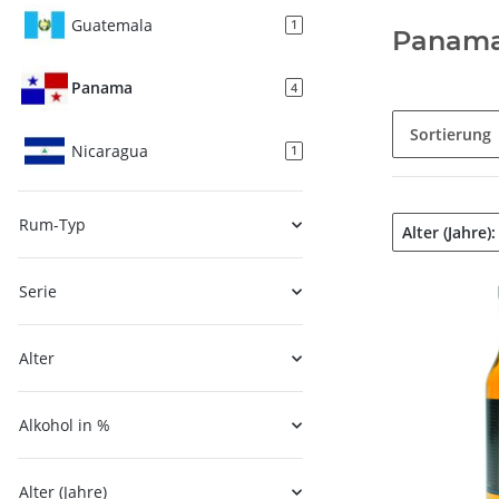
Guatemala
1
Panam
Panama
4
Sortierung
Nicaragua
1
Rum-Typ
Alter (Jahre)
Serie
Alter
Alkohol in %
Alter (Jahre)