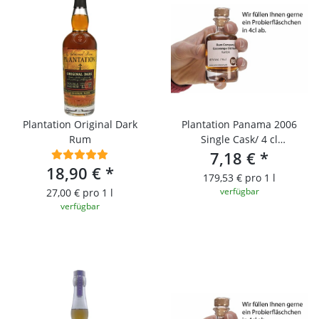
Plantation Original Dark
Plantation Panama 2006
Rum
Single Cask/ 4 cl
Probierfläschchen
7,18 €
*
18,90 €
*
179,53 € pro 1 l
verfügbar
27,00 € pro 1 l
verfügbar