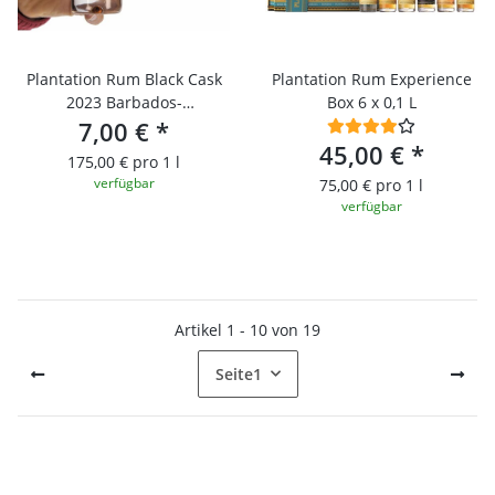
Plantation Rum Black Cask
Plantation Rum Experience
2023 Barbados-
Box 6 x 0,1 L
Venezuela/4cl
7,00 €
*
Probierfläschchen
45,00 €
*
175,00 € pro 1 l
verfügbar
75,00 € pro 1 l
verfügbar
Artikel 1 - 10 von 19
Seite
1