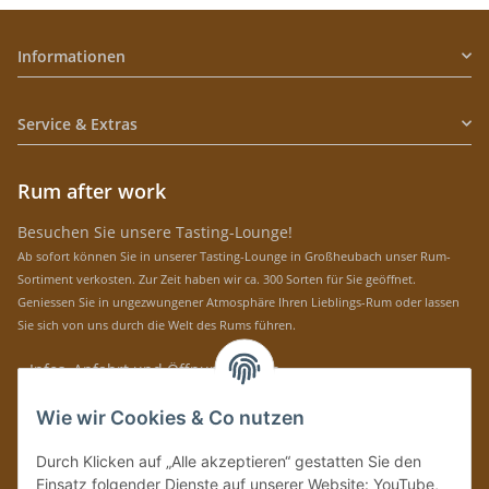
Informationen
Service & Extras
Rum after work
Besuchen Sie unsere Tasting-Lounge!
Ab sofort können Sie in unserer Tasting-Lounge in Großheubach unser Rum-
Sortiment verkosten. Zur Zeit haben wir ca. 300 Sorten für Sie geöffnet.
Geniessen Sie in ungezwungener Atmosphäre Ihren Lieblings-Rum oder lassen
Sie sich von uns durch die Welt des Rums führen.
» Infos, Anfahrt und Öffnungszeiten
Immer auf dem Laufenden mit unseren aktuellen Rum-News!
Wie wir Cookies & Co nutzen
Abonnieren
Durch Klicken auf „Alle akzeptieren“ gestatten Sie den
Bitte senden Sie mir entsprechend Ihrer
Datenschutzerklärung
regelmäßig und
Einsatz folgender Dienste auf unserer Website: YouTube,