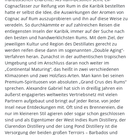
Cognacfässer zur Reifung von Rum in die Karibik bestellten
hatte er selbst die Idee, die Auswirkungen der Aromen von
Cognac auf Rum auszuprobieren und ihn auf diese Weise zu
veredeln. So durchkämmte er auf zahlreichen Reisen die
entlegensten Inseln der Karibik, immer auf der Suche nach
den besten und handwerklichsten Rums. Mit dem Ziel, der
jeweiligen Kultur und Region des Destillates gerecht zu
werden reifen diese dann im sogenannten „Double Aging“-
Verfahren heran. Zunächst in der authentischen tropischen
Umgebung und im Anschluss daran noch weiter im
„Continental Maturing“, das heißt in zwei verschiedenen
Klimazonen und zwei Holzfass-Arten. Man kann bei seinen
Premium-Spirituosen von absoluten „Grand Crus des Rums“
sprechen. Alexandre Gabriel hat sich in dreißig Jahren ein
äußerst engagiertes weltweites Vertriebsnetz mit vielen
Partnern aufgebaut und bringt auf jeder Reise, von jeder
Insel neue Entdeckungen mit. Oft sind es Brennereien, die
nur im kleineren Stil agieren oder sogar schon geschlossen
sind und als Eigentümer der West Indies Rum Distillery, der
Clarendon Distillery und der Long Pond Distillery ist die
Versorgung der beiden großen Terroirs – Barbados und