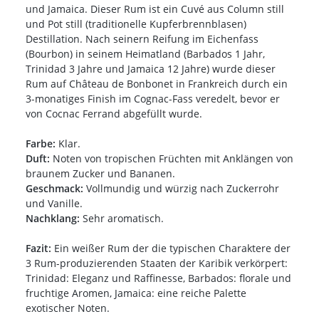
und Jamaica. Dieser Rum ist ein Cuvé aus Column still
und Pot still (traditionelle Kupferbrennblasen)
Destillation. Nach seinern Reifung im Eichenfass
(Bourbon) in seinem Heimatland (Barbados 1 Jahr,
Trinidad 3 Jahre und Jamaica 12 Jahre) wurde dieser
Rum auf Château de Bonbonet in Frankreich durch ein
3-monatiges Finish im Cognac-Fass veredelt, bevor er
von Cocnac Ferrand abgefüllt wurde.
Farbe:
Klar.
Duft:
Noten von tropischen Früchten mit Anklängen von
braunem Zucker und Bananen.
Geschmack:
Vollmundig und würzig nach Zuckerrohr
und Vanille.
Nachklang:
Sehr aromatisch.
Fazit:
Ein weißer Rum der die typischen Charaktere der
3 Rum-produzierenden Staaten der Karibik verkörpert:
Trinidad: Eleganz und Raffinesse, Barbados: florale und
fruchtige Aromen, Jamaica: eine reiche Palette
exotischer Noten.