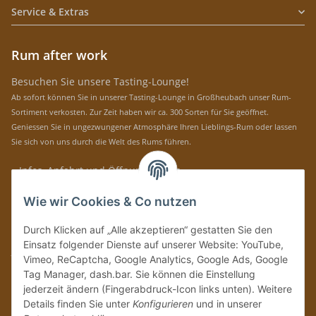
Service & Extras
Rum after work
Besuchen Sie unsere Tasting-Lounge!
Ab sofort können Sie in unserer Tasting-Lounge in Großheubach unser Rum-
Sortiment verkosten. Zur Zeit haben wir ca. 300 Sorten für Sie geöffnet.
Geniessen Sie in ungezwungener Atmosphäre Ihren Lieblings-Rum oder lassen
Sie sich von uns durch die Welt des Rums führen.
» Infos, Anfahrt und Öffnungszeiten
Immer auf dem Laufenden mit unseren aktuellen Rum-News!
Wie wir Cookies & Co nutzen
Abonnieren
Durch Klicken auf „Alle akzeptieren“ gestatten Sie den
Bitte senden Sie mir entsprechend Ihrer
Datenschutzerklärung
regelmäßig und
Einsatz folgender Dienste auf unserer Website: YouTube,
jederzeit widerruflich Informationen zu Ihrem Produktsortiment per E-Mail zu.
Vimeo, ReCaptcha, Google Analytics, Google Ads, Google
Tag Manager, dash.bar. Sie können die Einstellung
Vertrag widerrufen
jederzeit ändern (Fingerabdruck-Icon links unten). Weitere
Details finden Sie unter
Konfigurieren
und in unserer