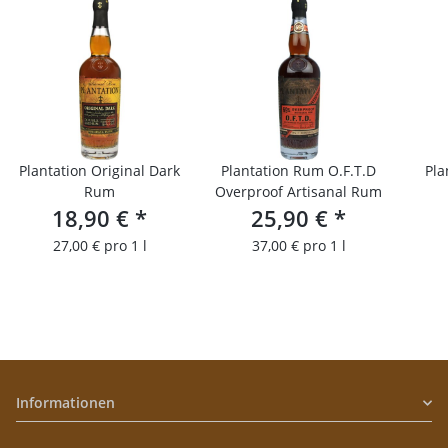
Plantation Original Dark
Plantation Rum O.F.T.D
Pla
Rum
Overproof Artisanal Rum
18,90 €
*
25,90 €
*
27,00 € pro 1 l
37,00 € pro 1 l
Informationen