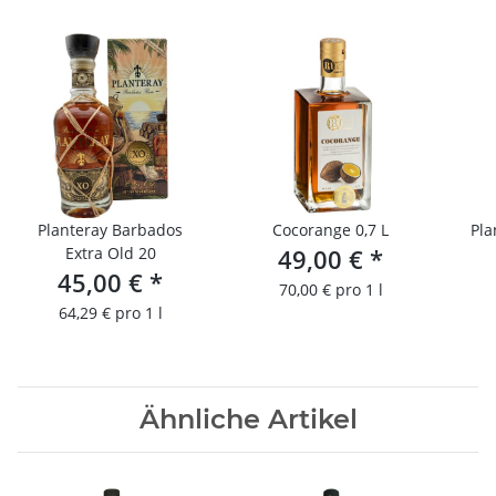
Planteray Barbados
Cocorange 0,7 L
Pla
Extra Old 20
49,00 €
*
45,00 €
*
70,00 € pro 1 l
64,29 € pro 1 l
Ähnliche Artikel