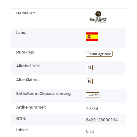
Hersteller:
Land:
Rum-Typ:
Rhum Agricole
Alkohol in %:
43
Alter (Jahre):
16
Enthalten in Clubauslieferung:
II-2022
Artikelnummer:
10784
GTIN:
8420128000164
Inhalt:
0,70 l