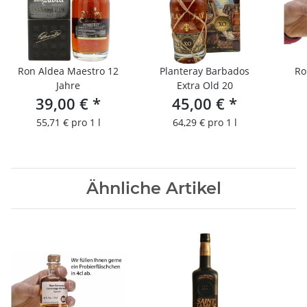
Ron Aldea Maestro 12
Planteray Barbados
Ro
Jahre
Extra Old 20
39,00 €
*
45,00 €
*
55,71 € pro 1 l
64,29 € pro 1 l
Ähnliche Artikel