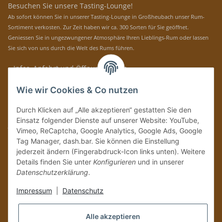
Besuchen Sie unsere Tasting-Lounge!
Ab sofort können Sie in unserer Tasting-Lounge in Großheubach unser Rum-
Sortiment verkosten. Zur Zeit haben wir ca. 300 Sorten für Sie geöffnet.
Geniessen Sie in ungezwungener Atmosphäre Ihren Lieblings-Rum oder lassen
Sie sich von uns durch die Welt des Rums führen.
» Infos, Anfahrt und Öffnungszeiten
Immer auf dem Laufenden mit unseren aktuellen Rum-News!
Wie wir Cookies & Co nutzen
Abonnieren
Durch Klicken auf „Alle akzeptieren“ gestatten Sie den
Bitte senden Sie mir entsprechend Ihrer
Datenschutzerklärung
regelmäßig und
Einsatz folgender Dienste auf unserer Website: YouTube,
jederzeit widerruflich Informationen zu Ihrem Produktsortiment per E-Mail zu.
Vimeo, ReCaptcha, Google Analytics, Google Ads, Google
Tag Manager, dash.bar. Sie können die Einstellung
Vertrag widerrufen
jederzeit ändern (Fingerabdruck-Icon links unten). Weitere
Details finden Sie unter
Konfigurieren
und in unserer
Datenschutzerklärung
.
Impressum
|
Datenschutz
Alle akzeptieren