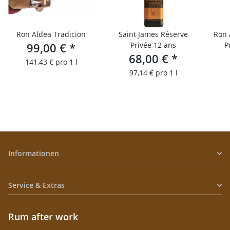
Ron Aldea Tradicion
Saint James Réserve
Ron 
99,00 €
*
Privée 12 ans
P
68,00 €
*
141,43 € pro 1 l
97,14 € pro 1 l
Informationen
Service & Extras
Rum after work