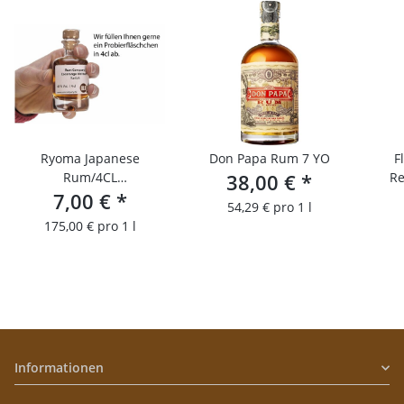
Ryoma Japanese
Don Papa Rum 7 YO
F
Rum/4CL
38,00 €
*
Re
Probierfläschchen
7,00 €
*
54,29 € pro 1 l
175,00 € pro 1 l
Informationen