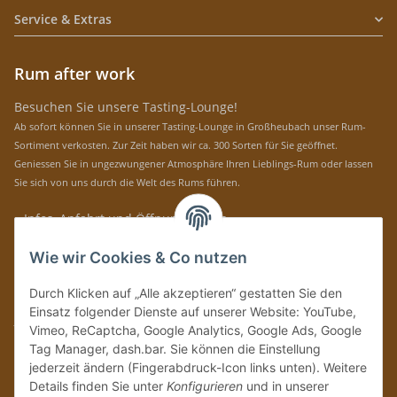
Service & Extras
Rum after work
Besuchen Sie unsere Tasting-Lounge!
Ab sofort können Sie in unserer Tasting-Lounge in Großheubach unser Rum-
Sortiment verkosten. Zur Zeit haben wir ca. 300 Sorten für Sie geöffnet.
Geniessen Sie in ungezwungener Atmosphäre Ihren Lieblings-Rum oder lassen
Sie sich von uns durch die Welt des Rums führen.
» Infos, Anfahrt und Öffnungszeiten
Immer auf dem Laufenden mit unseren aktuellen Rum-News!
Wie wir Cookies & Co nutzen
Abonnieren
Durch Klicken auf „Alle akzeptieren“ gestatten Sie den
Bitte senden Sie mir entsprechend Ihrer
Datenschutzerklärung
regelmäßig und
Einsatz folgender Dienste auf unserer Website: YouTube,
jederzeit widerruflich Informationen zu Ihrem Produktsortiment per E-Mail zu.
Vimeo, ReCaptcha, Google Analytics, Google Ads, Google
Tag Manager, dash.bar. Sie können die Einstellung
Vertrag widerrufen
jederzeit ändern (Fingerabdruck-Icon links unten). Weitere
Details finden Sie unter
Konfigurieren
und in unserer