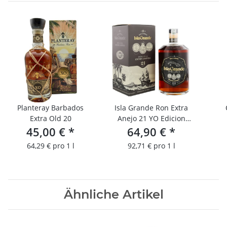
Planteray Barbados
Isla Grande Ron Extra
Extra Old 20
Anejo 21 YO Edicion
45,00 €
*
64,90 €
Limitada
*
64,29 € pro 1 l
92,71 € pro 1 l
Ähnliche Artikel