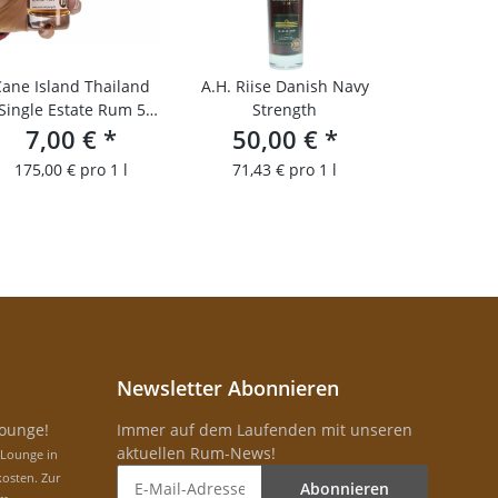
Cane Island Thailand
A.H. Riise Danish Navy
Single Estate Rum 5
Strength
7,00 €
YO/ 4 cl
*
50,00 €
*
Probierfläschchen
175,00 € pro 1 l
71,43 € pro 1 l
Newsletter Abonnieren
Lounge!
Immer auf dem Laufenden mit unseren
aktuellen Rum-News!
-Lounge in
osten. Zur
Abonnieren