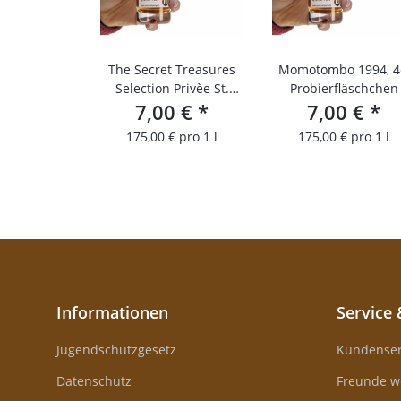
The Secret Treasures
Momotombo 1994, 4
Selection Privèe St.
Probierfläschchen
Lucia 9 YO/55% John
7,00 €
*
7,00 €
*
Dore/4CL
175,00 € pro 1 l
175,00 € pro 1 l
Probierfläschchen
Informationen
Service 
Jugendschutzgesetz
Kundenser
Datenschutz
Freunde w