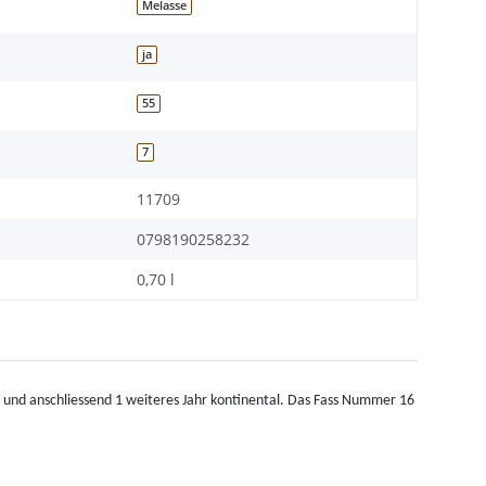
Melasse
ja
55
7
11709
0798190258232
0,70 l
h und anschliessend 1 weiteres Jahr kontinental. Das Fass Nummer 16