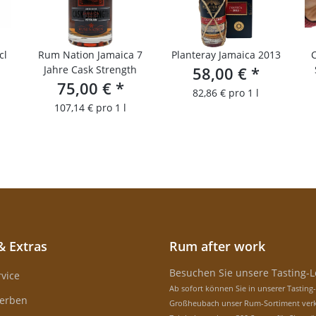
cl
Rum Nation Jamaica 7
Planteray Jamaica 2013
Jahre Cask Strength
58,00 €
*
75,00 €
*
82,86 € pro 1 l
107,14 € pro 1 l
& Extras
Rum after work
Besuchen Sie unsere Tasting-
vice
Ab sofort können Sie in unserer Tasting
erben
Großheubach unser Rum-Sortiment verk